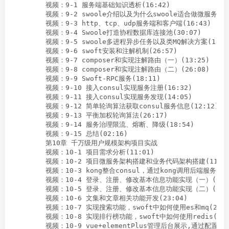
        视频：9-1 服务端基础知识透析(16:42)

        视频：9-2 swoole介绍以及为什么swoole适合做微服务(06:
        视频：9-3 http、tcp、udp服务端和客户端(16:43)

        视频：9-4 Swoole打造协程数据库连接池(30:07)

        视频：9-5 swoole多进程异步任务以及类MQ解决方案(16:16
        视频：9-6 swoft安装和注解机制(26:57)

        视频：9-7 composer和实现注解路由（一）(13:25)

        视频：9-8 composer和实现注解路由（二）(26:08)

        视频：9-9 Swoft-RPC服务(18:11)

        视频：9-10 接入consul实现服务注册(16:32)

        视频：9-11 接入consul实现服务发现(14:05)

        视频：9-12 简单轮询算法获取consul服务信息(12:12)

        视频：9-13 平衡加权轮询算法(26:17)

        视频：9-14 服务治理限流、熔断、降级(18:54)

        视频：9-15 总结(02:16)

        第10章 千万级用户规模架构项目实战

        视频：10-1 项目需求分析(11:01)

        视频：10-2 项目微服务架构搭建和业务代码架构搭建(11:35)
        视频：10-3 kong整合consul，通过kong调用后端服务(11:
        视频：10-4 登录、注册、修改基本信息功能实现（一）(21:3
        视频：10-5 登录、注册、修改基本信息功能实现（二）(20:4
        视频：10-6 文集和文章相关功能开发(23:04)

        视频：10-7 实现搜索功能，swoft中如何使用es和mq(21:53
        视频：10-8 实现排行榜功能，swoft中如何使用redis(25:3
        视频：10-9 vue+elementPlus管理后台展示,通过配置实现