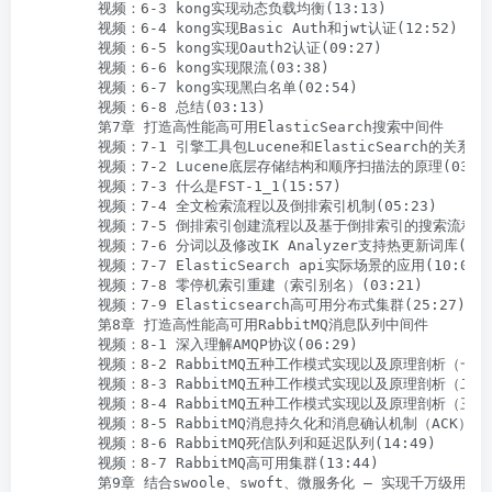
        视频：6-3 kong实现动态负载均衡(13:13)

        视频：6-4 kong实现Basic Auth和jwt认证(12:52)

        视频：6-5 kong实现Oauth2认证(09:27)

        视频：6-6 kong实现限流(03:38)

        视频：6-7 kong实现黑白名单(02:54)

        视频：6-8 总结(03:13)

        第7章 打造高性能高可用ElasticSearch搜索中间件

        视频：7-1 引擎工具包Lucene和ElasticSearch的关系(06
        视频：7-2 Lucene底层存储结构和顺序扫描法的原理(03:25
        视频：7-3 什么是FST-1_1(15:57)

        视频：7-4 全文检索流程以及倒排索引机制(05:23)

        视频：7-5 倒排索引创建流程以及基于倒排索引的搜索流程(04:
        视频：7-6 分词以及修改IK Analyzer支持热更新词库(06:3
        视频：7-7 ElasticSearch api实际场景的应用(10:03)

        视频：7-8 零停机索引重建（索引别名）(03:21)

        视频：7-9 Elasticsearch高可用分布式集群(25:27)

        第8章 打造高性能高可用RabbitMQ消息队列中间件

        视频：8-1 深入理解AMQP协议(06:29)

        视频：8-2 RabbitMQ五种工作模式实现以及原理剖析（一）(2
        视频：8-3 RabbitMQ五种工作模式实现以及原理剖析（二）(1
        视频：8-4 RabbitMQ五种工作模式实现以及原理剖析（三）(1
        视频：8-5 RabbitMQ消息持久化和消息确认机制（ACK）(05:
        视频：8-6 RabbitMQ死信队列和延迟队列(14:49)

        视频：8-7 RabbitMQ高可用集群(13:44)

        第9章 结合swoole、swoft、微服务化 – 实现千万级用