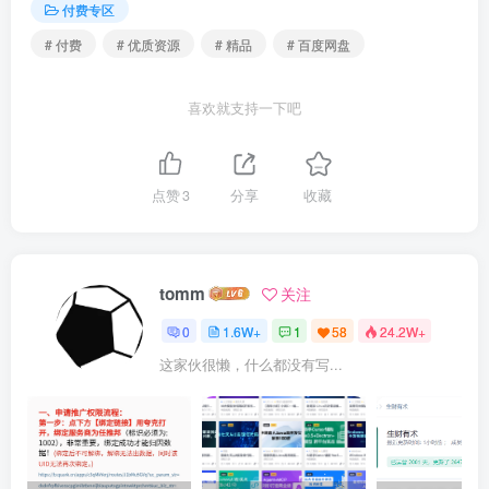
付费专区
# 付费
# 优质资源
# 精品
# 百度网盘
喜欢就支持一下吧
点赞
3
分享
收藏
tomm
关注
0
1.6W+
1
58
24.2W+
这家伙很懒，什么都没有写...