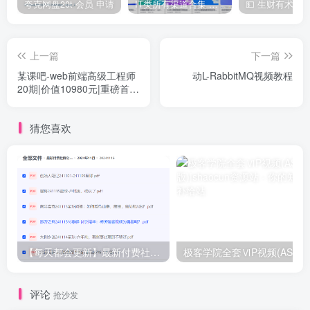
夸克网盘20t 会员 申请
IT类所有渠道合集 持续日更，目前近四千多条资源 年费用户微信私信获取权限
上一篇
下一篇
某课吧-web前端高级工程师
动L-RabbitMQ视频教程
20期|价值10980元|重磅首
发|完结无秘
猜您喜欢
【每天都会更新】最新付费社群公众号文章
极客学院全套ⅥP视频(AS版)
评论
抢沙发