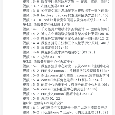
        视频：3-6 缓存中问题的应对方案 – 穿透、雪崩、击穿(06:5
        视频：3-7 布隆过滤器(09:47)

        视频：3-8 如何避免高并发场景下出现数据不一致的问题(07:2
        视频：3-9 hotkey bigkey的发现和解决方法(04:45)

        视频：3-10 redis并发竞争问题以及分布式锁(08:37)

        第4章 微服务架构规划设计方案

        视频：4-1 千万级用户规模计算架构设计 – 微服务架构(11:3
        视频：4-2 通过几个问题谈谈微服务架构设计要素(08:03)

        视频：4-3 微服务实施中的肯定会遇到的一些问题(12:21)

        视频：4-4 微服务拆分方法和三个火枪手拆分原则、AKF原则(0
        视频：4-5 康威定律(07:45)

        视频：4-6 微服务实战木剑书项目拆分(03:25)

        视频：4-7 总结(03:19)

        第5章 微服务注册中心和配置中心

        视频：5-1 微服务注册中心对比，以及consul注册中心运行流程
        视频：5-2 PHP接入consul，注册服务和发现服务(13:45)

        视频：5-3 保证consul的可靠性，consul集群最近学习

        视频：5-4 consul集群角色选举Raft算法(06:48)

        视频：5-5 配置中心的重要性，微服务配置中心对比(06:02)
        视频：5-6 consul支持配置中心的实现(04:36)

        视频：5-7 PHP接入consul配置中心(05:13)

        视频：5-8 总结(01:22)

        第6章 微服务API网关设计

        视频：6-1 API网关在实际场景中应用以及主流网关产品（kong,
        视频：6-2 什么是kong？以及kong的实现原理(11:59)
