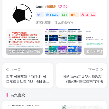
tomm
关注
0
1.6W+
1
58
24.3W+
这家伙很懒，什么都没有写...
夸克网盘20t 会员 申请
IT类所有渠道合集 持续日更，目前近四千多条资源 年费用户微信私信获取权限
上一篇
下一篇
深蓝 AI推荐算法项目课+AI
图灵-Java高级架构师教程-
自然语言处理(NLP)项目课
剑指offer数据结构与算法
+AI项目课（CV-刘老师）+AI
项目课(CV-Mary) 人工智能
猜您喜欢
新版名企内部培训班