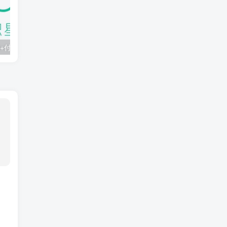
知识星球：300+付费课程与资料合集
2025年AI辅助神器Cursor–从0到1实战《仿小红书小程序》