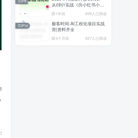
TOP9
从0到1实战《仿小红书小程
序》
1年前
659人已阅读
极客时间-AI工程化项目实战
TOP10
营|资料齐全
4个月前
627人已阅读
往往比 Web 安全更加具有杀伤性。

，或者基于操作系统和编译保护问题导致无法利用成功，甚至使用 metasplo
利用开发步骤与阶段，并详细介绍每个阶段。每个模块与实例通过FUZZ测试开始。同时