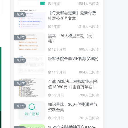
1年前
1584人已阅读
【每天都会更新】最新付费
TOP4
社群公众号文章
1年前
1319人已阅读
黑马 – AI大模型三期（无
TOP5
秘）
12个月前
995人已阅读
极客学院全套ⅥP视频(AS版)
TOP6
11个月前
804人已阅读
百战-AI算法工程师就业班|价
TOP7
值18980元|冲击百万年薪|完
结无秘
6个月前
780人已阅读
知识星球：300+付费课程与
TOP8
资料合集
9个月前
701人已阅读
2025年AI辅助神器Cursor–