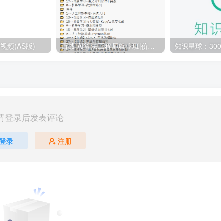
视频(AS版)
百战-AI算法工程师就业班|价值18980元|冲击百万年薪|完结无秘
请登录后发表评论
登录
注册