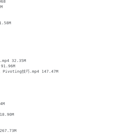
8



58M

4 32.35M

1.96M

ivoting技巧.mp4 147.47M

M

8.90M

67.73M
