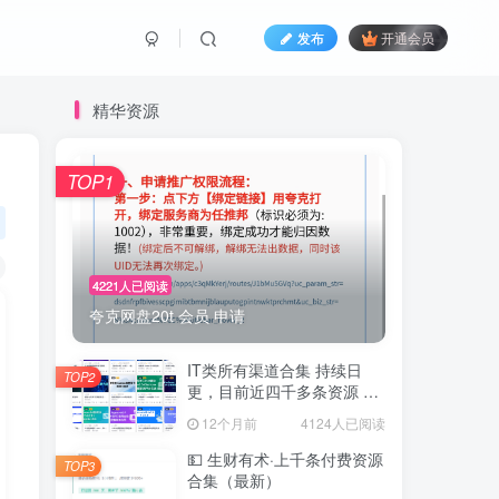
发布
开通会员
精华资源
TOP1
4221人已阅读
夸克网盘20t 会员 申请
IT类所有渠道合集 持续日
TOP2
更，目前近四千多条资源 年
费用户微信私信获取权限
12个月前
4124人已阅读
💵 生财有术·上千条付费资源
TOP3
合集（最新）