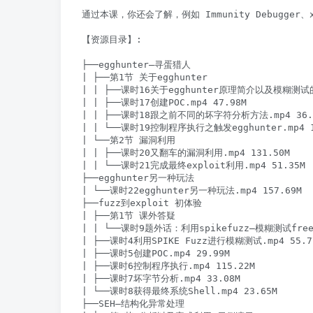
通过本课，你还会了解，例如 Immunity Debugger、x
【资源目录】:

├──egghunter—寻蛋猎人

| ├──第1节 关于egghunter

| | ├──课时16关于egghunter原理简介以及模糊测试的发
| | ├──课时17创建POC.mp4 47.98M

| | ├──课时18跟之前不同的坏字符分析方法.mp4 36.0
| | └──课时19控制程序执行之触发egghunter.mp4 11
| └──第2节 漏洞利用

| | ├──课时20又翻车的漏洞利用.mp4 131.50M

| | └──课时21完成最终exploit利用.mp4 51.35M

├──egghunter另一种玩法

| └──课时22egghunter另一种玩法.mp4 157.69M

├──fuzz到exploit 初体验

| ├──第1节 课外答疑

| | └──课时9题外话：利用spikefuzz—模糊测试free Fl
| ├──课时4利用SPIKE Fuzz进行模糊测试.mp4 55.77
| ├──课时5创建POC.mp4 29.99M

| ├──课时6控制程序执行.mp4 115.22M

| ├──课时7坏字节分析.mp4 33.08M

| └──课时8获得最终系统Shell.mp4 23.65M

├──SEH—结构化异常处理
