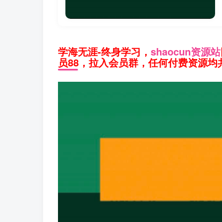
学海无涯-终身学习，
shaocun资源站
员88，拉入会员群，任何付费资源均共