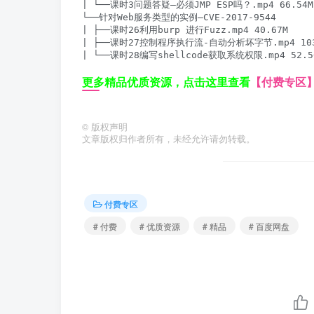
| └──课时3问题答疑—必须JMP ESP吗？.mp4 66.54M

└──针对Web服务类型的实例—CVE-2017-9544

| ├──课时26利用burp 进行Fuzz.mp4 40.67M

| ├──课时27控制程序执行流-自动分析坏字节.mp4 103.
更多精品优质资源，点击这里查看
【付费专区
©
版权声明
文章版权归作者所有，未经允许请勿转载。
付费专区
# 付费
# 优质资源
# 精品
# 百度网盘