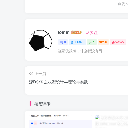
点赞
5
tomm
关注
0
1.6W+
1
58
24W+
这家伙很懒，什么都没有写...
上一篇
深D学习之模型设计—理论与实践
猜您喜欢