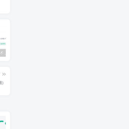
💵 生财有术·上千条付费资源合集（最新）
【每天都会更新】最新付费社群公众号文章
黑马 – AI大模型三期（无秘）
篇
期）