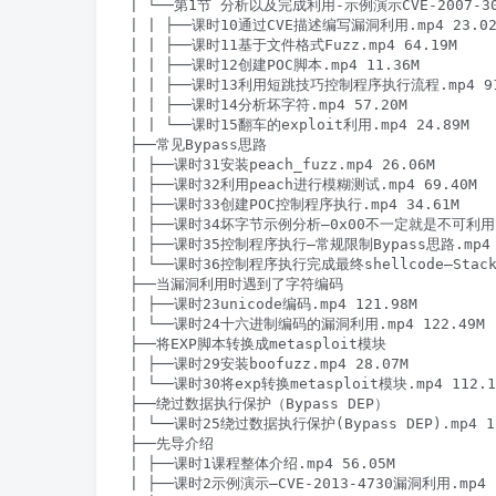
| └──第1节 分析以及完成利用-示例演示CVE-2007-306
| | ├──课时10通过CVE描述编写漏洞利用.mp4 23.02M
| | ├──课时11基于文件格式Fuzz.mp4 64.19M

| | ├──课时12创建POC脚本.mp4 11.36M

| | ├──课时13利用短跳技巧控制程序执行流程.mp4 91.
| | ├──课时14分析坏字符.mp4 57.20M

| | └──课时15翻车的exploit利用.mp4 24.89M

├──常见Bypass思路

| ├──课时31安装peach_fuzz.mp4 26.06M

| ├──课时32利用peach进行模糊测试.mp4 69.40M

| ├──课时33创建POC控制程序执行.mp4 34.61M

| ├──课时34坏字节示例分析—0x00不一定就是不可利用.mp
| ├──课时35控制程序执行—常规限制Bypass思路.mp4 9
| └──课时36控制程序执行完成最终shellcode—Stack P
├──当漏洞利用时遇到了字符编码

| ├──课时23unicode编码.mp4 121.98M

| └──课时24十六进制编码的漏洞利用.mp4 122.49M

├──将EXP脚本转换成metasploit模块

| ├──课时29安装boofuzz.mp4 28.07M

| └──课时30将exp转换metasploit模块.mp4 112.14
├──绕过数据执行保护（Bypass DEP）

| └──课时25绕过数据执行保护(Bypass DEP).mp4 11
├──先导介绍

| ├──课时1课程整体介绍.mp4 56.05M

| ├──课时2示例演示—CVE-2013-4730漏洞利用.mp4 2