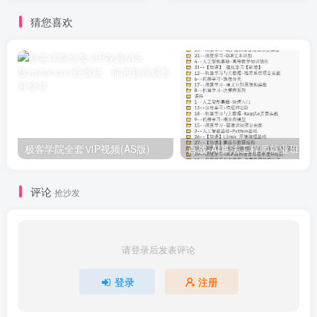
猜您喜欢
极客学院全套ⅥP视频(AS版)
百战-AI算法工程师就业班|价值1
评论
抢沙发
请登录后发表评论
登录
注册