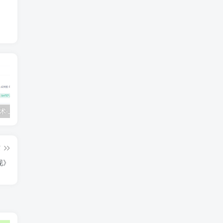
💵 生财有术·上千条付费资源合集（最新）
【每天都会更新】最新付费社群公众号文章
黑马 – AI大模型三期（无秘）
篇
现》