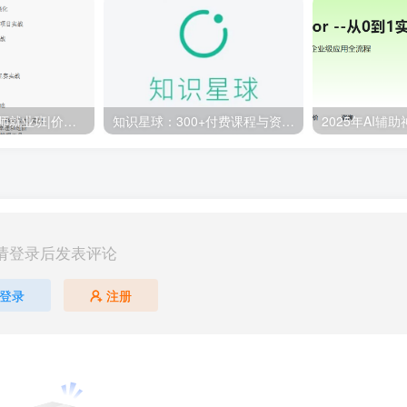
百战-AI算法工程师就业班|价值18980元|冲击百万年薪|完结无秘
知识星球：300+付费课程与资料合集
请登录后发表评论
登录
注册