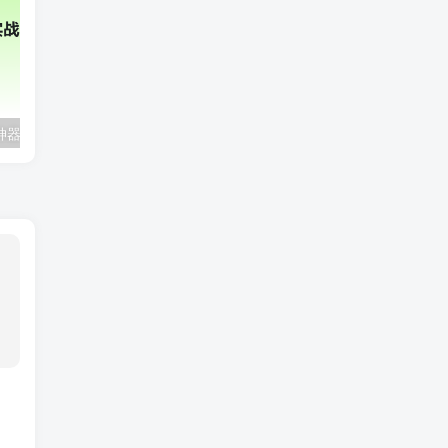
2025年AI辅助神器Cursor–从0到1实战《仿小红书小程序》
极客时间-AI工程化项目实战营|资料齐全