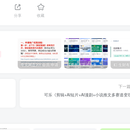
分享
收藏
夸克网盘20t 会员 申请
IT类所有渠道合集 持续日更，目前近四千多条资源 年费用户微信私信获取权限
下一
可乐《剪辑+AI短片+AI漫剧+小说推文多赛道变