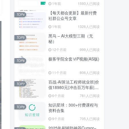
1年前
1593人已阅读
【每天都会更新】最新付费
TOP4
社群公众号文章
1年前
1326人已阅读
黑马 – AI大模型三期（无
TOP5
秘）
12个月前
999人已阅读
极客学院全套ⅥP视频(AS版)
TOP6
11个月前
806人已阅读
百战-AI算法工程师就业班|价
TOP7
值18980元|冲击百万年薪|完
结无秘
6个月前
781人已阅读
知识星球：300+付费课程与
TOP8
资料合集
9个月前
705人已阅读
2025年AI辅助神器Cursor–