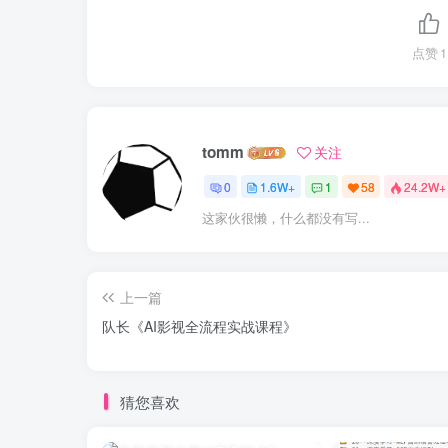
点赞
1
tomm
关注
0
1.6W+
1
58
24.2W+
这家伙很懒，什么都没有写...
上一篇
队长《AI影视全流程实战课程》
猜您喜欢