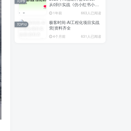
TOP9
从0到1实战《仿小红书小程
序》
1年前
663人已阅读
极客时间-AI工程化项目实战
TOP10
营|资料齐全
4个月前
631人已阅读