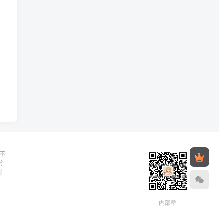
不
分
删
内部群