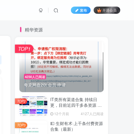
发布
开通会员
精华资源
TOP1
4230人已阅读
夸克网盘20t 会员 申请
IT类所有渠道合集 持续日
TOP2
更，目前近四千多条资源 年
费用户微信私信获取权限
12个月前
4127人已阅读
💵 生财有术·上千条付费资源
TOP3
合集（最新）