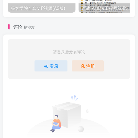
极客学院全套ⅥP视频(AS版)
百战-AI算法工程师就业班|价值1
评论
抢沙发
请登录后发表评论
登录
注册