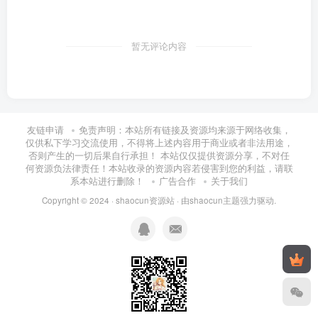
暂无评论内容
友链申请
免责声明：本站所有链接及资源均来源于网络收集，
仅供私下学习交流使用，不得将上述内容用于商业或者非法用途，
否则产生的一切后果自行承担！ 本站仅仅提供资源分享，不对任
何资源负法律责任！本站收录的资源内容若侵害到您的利益，请联
系本站进行删除！
广告合作
关于我们
Copyright © 2024 ·
shaocun资源站
· 由
shaocun主题
强力驱动.