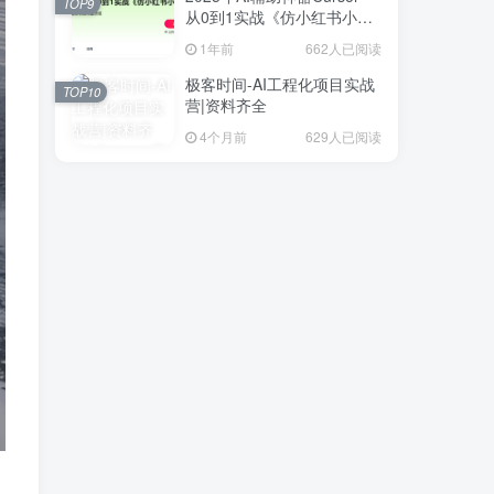
TOP9
从0到1实战《仿小红书小程
序》
1年前
662人已阅读
极客时间-AI工程化项目实战
TOP10
营|资料齐全
4个月前
629人已阅读