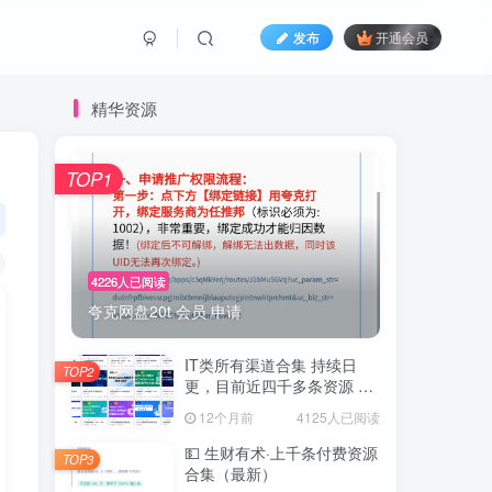
发布
开通会员
精华资源
TOP1
4226人已阅读
夸克网盘20t 会员 申请
IT类所有渠道合集 持续日
TOP2
更，目前近四千多条资源 年
费用户微信私信获取权限
12个月前
4125人已阅读
💵 生财有术·上千条付费资源
TOP3
合集（最新）