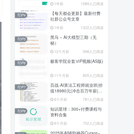
1年前
1589人已阅读
【每天都会更新】最新付费
TOP4
社群公众号文章
1年前
1322人已阅读
黑马 – AI大模型三期（无
TOP5
秘）
12个月前
998人已阅读
极客学院全套ⅥP视频(AS版)
TOP6
11个月前
805人已阅读
百战-AI算法工程师就业班|价
TOP7
值18980元|冲击百万年薪|完
结无秘
6个月前
781人已阅读
知识星球：300+付费课程与
TOP8
资料合集
9个月前
702人已阅读
2025年AI辅助神器Cursor–