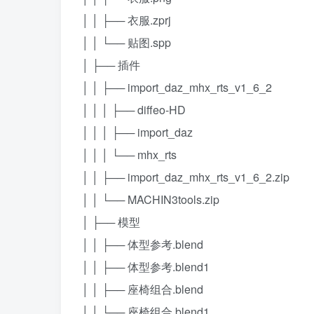
│ │ ├── 衣服.zprj
│ │ └── 贴图.spp
│ ├── 插件
│ │ ├── import_daz_mhx_rts_v1_6_2
│ │ │ ├── diffeo-HD
│ │ │ ├── import_daz
│ │ │ └── mhx_rts
│ │ ├── import_daz_mhx_rts_v1_6_2.zip
│ │ └── MACHIN3tools.zip
│ ├── 模型
│ │ ├── 体型参考.blend
│ │ ├── 体型参考.blend1
│ │ ├── 座椅组合.blend
│ │ └── 座椅组合.blend1