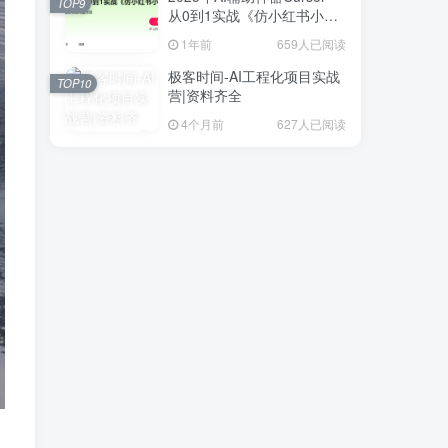
TOP9
从0到1实战《仿小红书小程
序》
1年前
659人已阅读
极客时间-AI工程化项目实战
TOP10
营|资料齐全
4个月前
627人已阅读