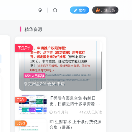
发布
开通会员
精华资源
TOP1
4221人已阅读
夸克网盘20t 会员 申请
IT类所有渠道合集 持续日
TOP2
更，目前近四千多条资源 年
费用户微信私信获取权限
12个月前
4123人已阅读
💵 生财有术·上千条付费资源
TOP3
合集（最新）