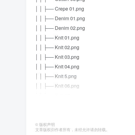
│ │ ├── Crepe 01.png
│ │ ├── Denim 01.png
│ │ ├── Denim 02.png
│ │ ├── Knit 01.png
│ │ ├── Knit 02.png
│ │ ├── Knit 03.png
│ │ ├── Knit 04.png
│ │ ├── Knit 5.png
│ │ ├── Knit 06.png
│ │ ├── Knit 07.png
│ │ ├── Knit 08.png
│ │ ├── Knit 09.png
│ │ ├── Knit 10.png
©
版权声明
文章版权归作者所有，未经允许请勿转载。
│ │ ├── Knit 11.png