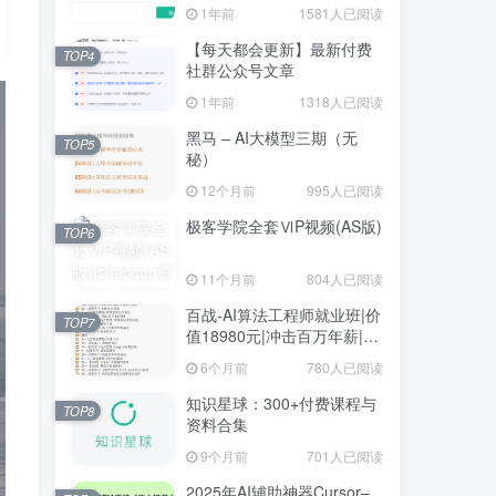
1年前
1581人已阅读
【每天都会更新】最新付费
TOP4
社群公众号文章
1年前
1318人已阅读
黑马 – AI大模型三期（无
TOP5
秘）
12个月前
995人已阅读
极客学院全套ⅥP视频(AS版)
TOP6
11个月前
804人已阅读
百战-AI算法工程师就业班|价
TOP7
值18980元|冲击百万年薪|完
结无秘
6个月前
780人已阅读
知识星球：300+付费课程与
TOP8
资料合集
9个月前
701人已阅读
2025年AI辅助神器Cursor–