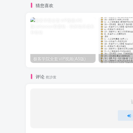
猜您喜欢
极客学院全套ⅥP视频(AS版)
评论
抢沙发