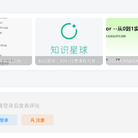
百战-AI算法工程师就业班|价值18980元|冲击百万年薪|完结无秘
知识星球：300+付费课程与资料合集
请登录后发表评论
登录
注册