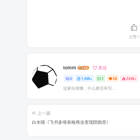
点赞
1
tomm
关注
0
1.6W+
1
58
24W+
这家伙很懒，什么都没有写...
上一篇
白水喵《飞书多维表格商业变现陪跑营》