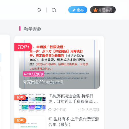
发布
开通会员
精华资源
TOP1
4223人已阅读
夸克网盘20t 会员 申请
IT类所有渠道合集 持续日
TOP2
更，目前近四千多条资源 年
费用户微信私信获取权限
12个月前
4124人已阅读
💵 生财有术·上千条付费资源
TOP3
合集（最新）