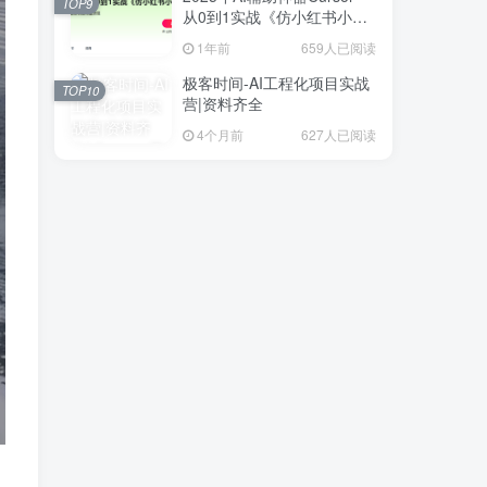
TOP9
从0到1实战《仿小红书小程
序》
1年前
659人已阅读
极客时间-AI工程化项目实战
TOP10
营|资料齐全
4个月前
627人已阅读