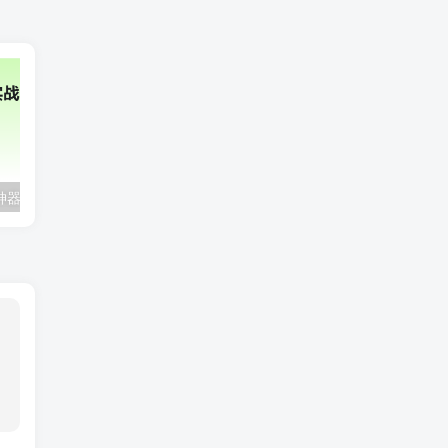
2025年AI辅助神器Cursor–从0到1实战《仿小红书小程序》
极客时间-AI工程化项目实战营|资料齐全