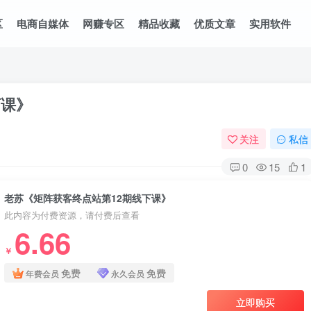
区
电商自媒体
网赚专区
精品收藏
优质文章
实用软件
下课》
关注
私信
0
15
1
老苏《矩阵获客终点站第12期线下课》
此内容为付费资源，请付费后查看
6.66
￥
免费
免费
年费会员
永久会员
立即购买