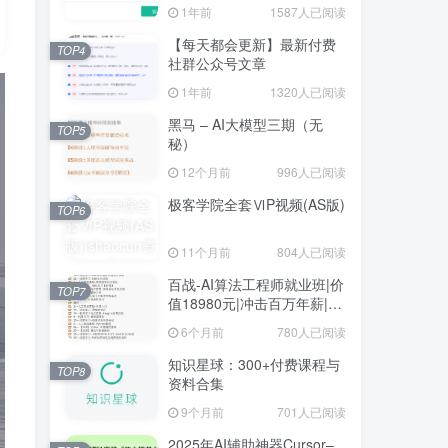
1年前
1587人已阅读
【每天都会更新】最新付费
TOP4
社群公众号文章
1年前
1320人已阅读
黑马 – AI大模型三期（无
TOP5
秘）
12个月前
996人已阅读
极客学院全套ⅥP视频(AS版)
TOP6
11个月前
804人已阅读
百战-AI算法工程师就业班|价
TOP7
值18980元|冲击百万年薪|完
结无秘
6个月前
780人已阅读
知识星球：300+付费课程与
TOP8
资料合集
9个月前
701人已阅读
2025年AI辅助神器Cursor–