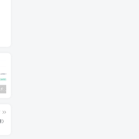
💵 生财有术·上千条付费资源合集（最新）
【每天都会更新】最新付费社群公众号文章
黑马 – AI大模型三期（无秘）
篇
课》