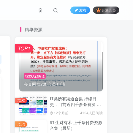
发布
开通会员
精华资源
TOP1
4223人已阅读
夸克网盘20t 会员 申请
IT类所有渠道合集 持续日
TOP2
更，目前近四千多条资源 年
费用户微信私信获取权限
12个月前
4124人已阅读
💵 生财有术·上千条付费资源
TOP3
合集（最新）