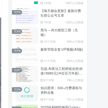
1年前
1587人已阅读
【每天都会更新】最新付费
TOP4
社群公众号文章
1年前
1320人已阅读
黑马 – AI大模型三期（无
TOP5
秘）
12个月前
996人已阅读
极客学院全套ⅥP视频(AS版)
TOP6
11个月前
804人已阅读
百战-AI算法工程师就业班|价
TOP7
值18980元|冲击百万年薪|完
结无秘
6个月前
780人已阅读
知识星球：300+付费课程与
TOP8
资料合集
9个月前
701人已阅读
2025年AI辅助神器Cursor–