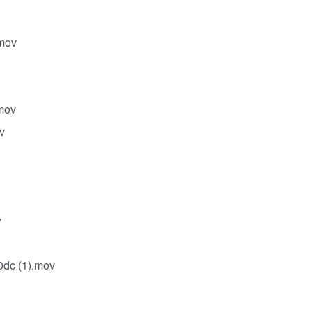
mov
mov
v
v
c (1).mov