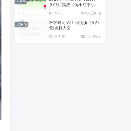
TOP9
从0到1实战《仿小红书小程
序》
1年前
659人已阅读
极客时间-AI工程化项目实战
TOP10
营|资料齐全
4个月前
627人已阅读