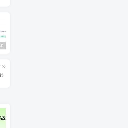
💵 生财有术·上千条付费资源合集（最新）
【每天都会更新】最新付费社群公众号文章
黑马 – AI大模型三期（无秘）
篇
发》