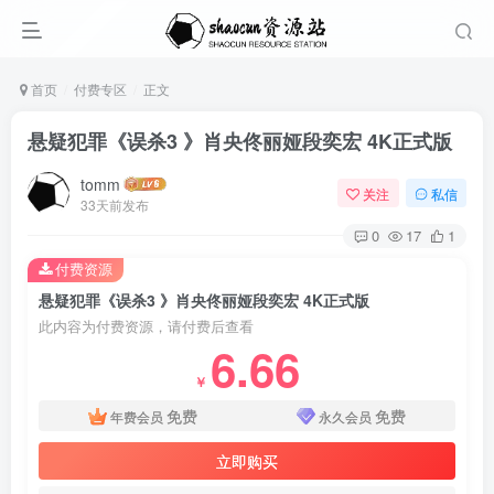
首页
付费专区
正文
悬疑犯罪《误杀3 》肖央佟丽娅段奕宏 4K正式版
tomm
关注
私信
33天前发布
0
17
1
付费资源
悬疑犯罪《误杀3 》肖央佟丽娅段奕宏 4K正式版
此内容为付费资源，请付费后查看
6.66
￥
免费
免费
年费会员
永久会员
立即购买