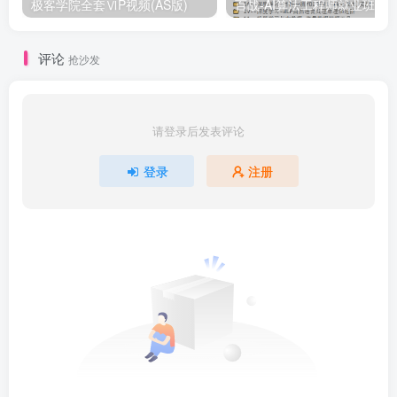
极客学院全套ⅥP视频(AS版)
百战-AI算法工程师就业班|价值1
评论
抢沙发
请登录后发表评论
登录
注册