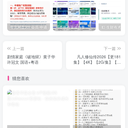
夸克网盘20t 会员 申请
IT类所有渠道合集 持续日更，目前近四千多条资源 年费用户微信私信获取权限
上一篇
下一篇
剧情家庭《破地狱》黄子华
凡人修仙传2026【更181
许冠文 国语+粤语
集】【4K】【2G/集】【中
文字幕】【高版本】【无广
告】
猜您喜欢