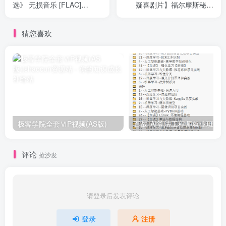
选》 无损音乐 [FLAC]
疑喜剧片】福尔摩斯秘史
[33GB]
【1970】BD1080P [中英字
幕]
猜您喜欢
极客学院全套ⅥP视频(AS版)
百战-AI算法工程师就业班|价值1
评论
抢沙发
请登录后发表评论
登录
注册