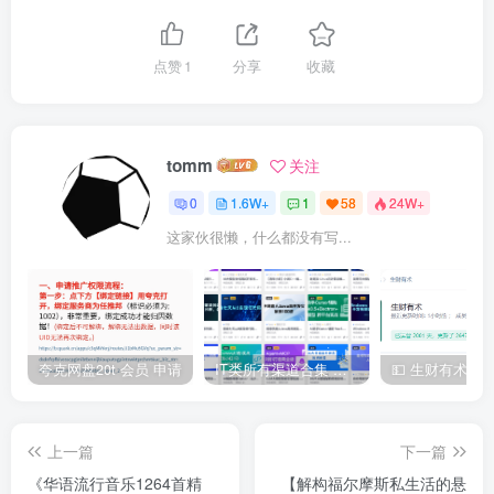
点赞
1
分享
收藏
tomm
关注
0
1.6W+
1
58
24W+
这家伙很懒，什么都没有写...
夸克网盘20t 会员 申请
IT类所有渠道合集 持续日更，目前近四千多条资源 年费用户微信私信获取权限
上一篇
下一篇
《华语流行音乐1264首精
【解构福尔摩斯私生活的悬