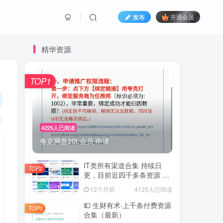
发布
开通会员
精华资源
TOP1
4225人已阅读
夸克网盘20t 会员 申请
IT类所有渠道合集 持续日
TOP2
更，目前近四千多条资源 年
费用户微信私信获取权限
12个月前
4125人已阅读
💵 生财有术·上千条付费资源
TOP3
合集（最新）