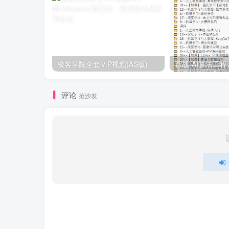
极客学院全套ⅥP视频(AS版)
评论
抢沙发