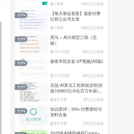
1年前
1587人已阅读
【每天都会更新】最新付费
TOP4
社群公众号文章
1年前
1322人已阅读
黑马 – AI大模型三期（无
TOP5
秘）
12个月前
997人已阅读
极客学院全套ⅥP视频(AS版)
TOP6
11个月前
804人已阅读
百战-AI算法工程师就业班|价
TOP7
值18980元|冲击百万年薪|完
结无秘
6个月前
781人已阅读
知识星球：300+付费课程与
TOP8
资料合集
9个月前
702人已阅读
2025年AI辅助神器Cursor–