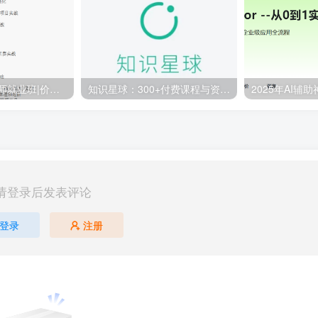
百战-AI算法工程师就业班|价值18980元|冲击百万年薪|完结无秘
知识星球：300+付费课程与资料合集
请登录后发表评论
登录
注册