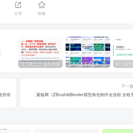
分享
收藏
夸克网盘20t 会员 申请
IT类所有渠道合集 持续日更，目前近四千多条资源 年费用户微信私信获取权限
下一
政所有
翼狐网《ZBrush&Blender模型角色制作全流程·女枪