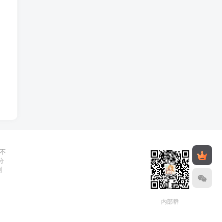
不
分
删
内部群