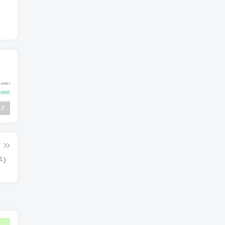
💵 生财有术·上千条付费资源合集（最新）
【每天都会更新】最新付费社群公众号文章
黑马 – AI大模型三期（无秘）
篇
手》