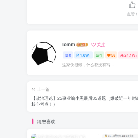
点赞
1
tomm
关注
0
1.6W+
1
58
24.1W+
这家伙很懒，什么都没有写...
上一篇
【政治理论】25事业编小黑最后35道题（爆破近一年时
核心考点！）
猜您喜欢