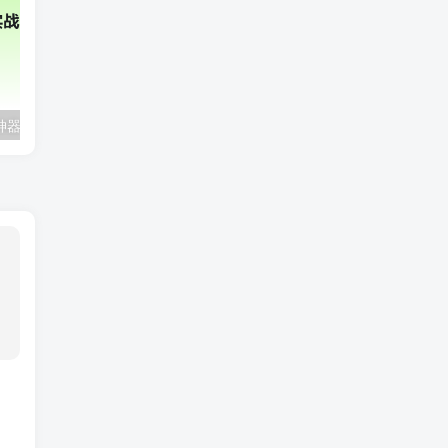
2025年AI辅助神器Cursor–从0到1实战《仿小红书小程序》
极客时间-AI工程化项目实战营|资料齐全