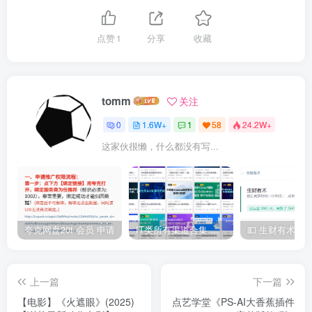
点赞
1
分享
收藏
tomm
关注
0
1.6W+
1
58
24.2W+
这家伙很懒，什么都没有写...
夸克网盘20t 会员 申请
IT类所有渠道合集 持续日更，目前近四千多条资源 年费用户微信私信获取权限
上一篇
下一篇
【电影】《火遮眼》(2025)
点艺学堂《PS-AI大香蕉插件