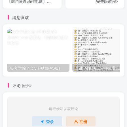
【谢苗最新动作电影】
完整版教程》
【1080P HD高清】【内置简
体中文字幕】【主演:谢苗/林
猜您喜欢
科灯/杨恩又/黎唯】
极客学院全套ⅥP视频(AS版)
百战-AI算法工程师就业班|价值1
评论
抢沙发
请登录后发表评论
登录
注册