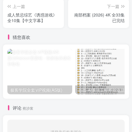
上一篇
下一篇
成人禁忌综艺《诱惑游戏》
南部档案 (2026) 4K 全33集
全10集【中文字幕】
已完结
猜您喜欢
极客学院全套ⅥP视频(AS版)
百战-AI算法工程师就业班|价值1
评论
抢沙发
请登录后发表评论