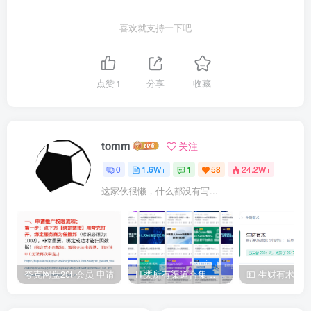
喜欢就支持一下吧
点赞
1
分享
收藏
tomm
关注
0
1.6W+
1
58
24.2W+
这家伙很懒，什么都没有写...
夸克网盘20t 会员 申请
IT类所有渠道合集 持续日更，目前近四千多条资源 年费用户微信私信获取权限