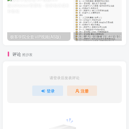
极客学院全套ⅥP视频(AS版)
百战-AI算法工程师就业班|价值1
评论
抢沙发
请登录后发表评论
登录
注册