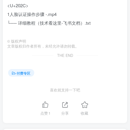
<U+202C>
⁢⁤⁢‍⁣1人脸认证操作步骤 -.mp4
└── 详细教程（技术看这里-飞书文档）.txt
©
版权声明
文章版权归作者所有，未经允许请勿转载。
THE END
付费专区
喜欢就支持一下吧
点赞
1
分享
收藏