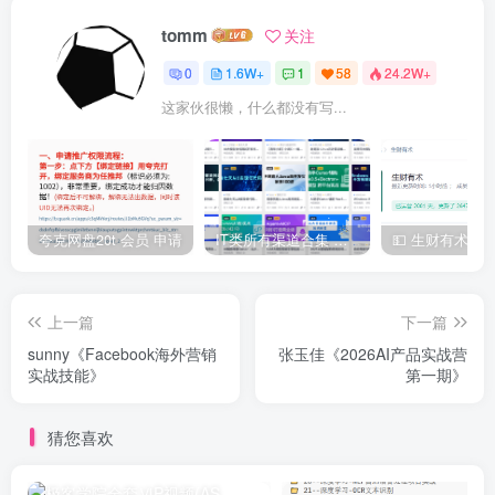
tomm
关注
0
1.6W+
1
58
24.2W+
这家伙很懒，什么都没有写...
夸克网盘20t 会员 申请
IT类所有渠道合集 持续日更，目前近四千多条资源 年费用户微信私信获取权限
上一篇
下一篇
sunny《Facebook海外营销
张玉佳《2026AI产品实战营
实战技能》
第一期》
猜您喜欢