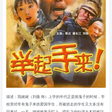
描述：我姥姥（刘薇 饰）上学的年代正是闹鬼子的时候，学
校里经常有鬼子来抓爱国学生，而被抓走的学生又大多没有
回来过。一天，姥姥被鬼子盯上，慌乱之中钻进大木箱被日