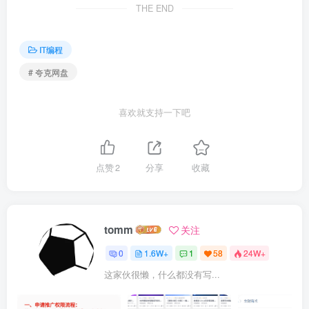
THE END
IT编程
# 夸克网盘
喜欢就支持一下吧
点赞
2
分享
收藏
tomm
关注
0
1.6W+
1
58
24W+
这家伙很懒，什么都没有写...