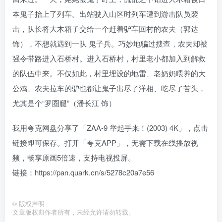
本鬼子抬上了列车。出站驶入山区时列车遭到游击队员袭
击，队长将大木箱子交给一个赶着驴车回村的农夫（郭达
饰），不想就遇到一队 鬼子兵。巧妙地骗过搜查，农夫却被
强令带路进入石桥村。进入石桥村，村里老小都加入到解救
的队伍中来。不仅如此，村里埋设的地雷、老奶奶喂养的大
公鸡、农夫拉车的驴也都让鬼子出尽了洋相、吃尽了苦头，
尤其是个“罗圈腿”（潘长江 饰）
我用夸克网盘分享了「ZAA-9 举起手来！(2003) 4K」，点击
链接即可保存。打开「夸克APP」，无需下载在线播放视
频，畅享原画5倍速，支持电视投屏。
链接：https://pan.quark.cn/s/5278c20a7e56
©
版权声明
文章版权归作者所有，未经允许请勿转载。