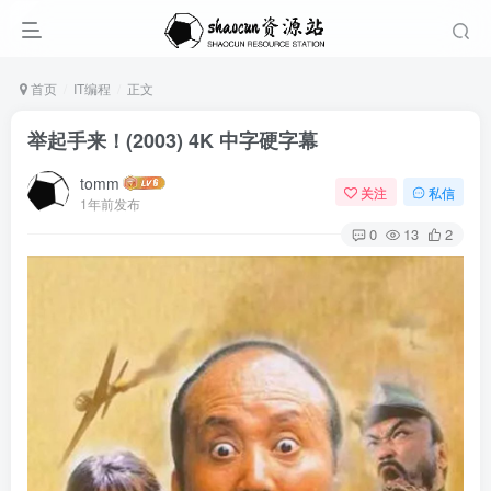
首页
IT编程
正文
举起手来！(2003) 4K 中字硬字幕
tomm
关注
私信
1年前发布
0
13
2