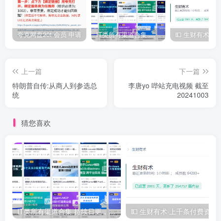
夸克网盘20t 会员 申请
IT类所有渠道合集 持续日更，目前近四千多条资源 年费用户微信私信获取权限
上一篇
下一篇
特朗普自传:从商人到参选总
李唐yo 哔站充电视频 截至
统
20241003
猜您喜欢
IT类所有渠道合集 持续日更，目前近四千多条资源 年费用户微信私信获取权限
💵 生财有术·上千