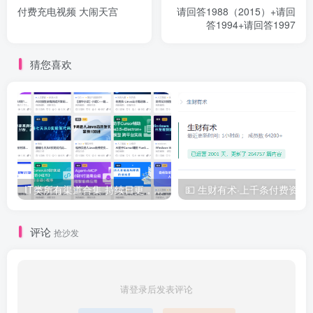
付费充电视频 大闹天宫
请回答1988（2015）+请回
答1994+请回答1997
猜您喜欢
IT类所有渠道合集 持续日更，目前近四千多条资源 年费用户微信私信获取权限
💵 生财有术·上千
评论
抢沙发
请登录后发表评论