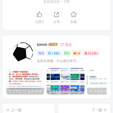
喜欢就支持一下吧
点赞
2
分享
收藏
tomm
关注
0
1.6W+
1
58
24.2W+
这家伙很懒，什么都没有写...
夸克网盘20t 会员 申请
IT类所有渠道合集 持续日更，目前近四千多条资源 年费用户微信私信获取权限
上一篇
下一篇