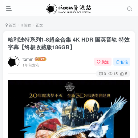
首页
IT编程
正文
哈利波特系列1-8超全合集 4K HDR 国英音轨 特效
字幕【终极收藏版186GB】
tomm
关注
私信
1年前发布
0
15
5