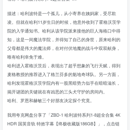
描述：哈利波特是一个孤儿，从小寄养在姨妈家，受尽欺
凌。但就在哈利11岁生日的时候，他意外收到了霍格沃茨学
院的入学通知书。哈利从该学院派来接他的巨人海格口中得
知，这是一间魔法学院，并得知了自己的身世，原来哈利的
父母都是伟大的魔法师，在对付伏地魔的战斗中双双献身，
唯有哈利幸免于难。
哈利进入霍格沃茨后，表现出了超乎想象的飞行天赋，得到
麦格教授的推荐进入了格兰芬多的魁地奇球队。另一方面，
哈利发现霍格沃茨学院内有一股黑暗势力似乎在暗暗滋长，
揭开谜团的关键就在有凶恶的三头犬守护的房间内。
哈利、罗恩和赫敏三个好朋友决定探个究竟。
我用夸克网盘分享了「ZBD-1 哈利波特系列1-8超全合集 4K
HDR 国英音轨 特效字幕【终极收藏版186GB】」，点击链