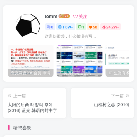
tomm
关注
0
1.6W+
1
58
24.2W+
这家伙很懒，什么都没有写...
夸克网盘20t 会员 申请
IT类所有渠道合集 持续日更，目前近四千多条资源 年费用户微信私信获取权限
上一篇
下一篇
太阳的后裔 태양의 후예
山楂树之恋 (2010)
(2016) 蓝光 韩语内封中字
猜您喜欢