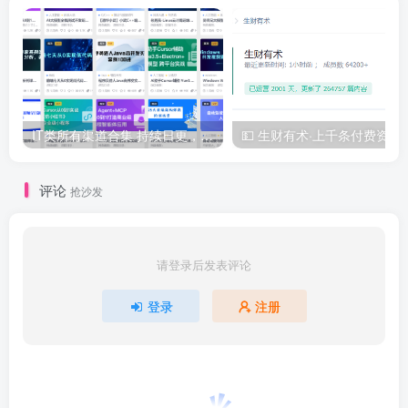
IT类所有渠道合集 持续日更，目前近四千多条资源 年费用户微信私信获取权限
💵 生财有术·上千
评论
抢沙发
请登录后发表评论
登录
注册