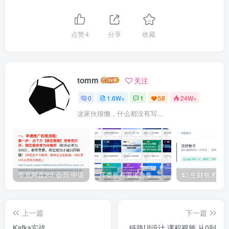
点赞
4
分享
收藏
tomm
关注
0
1.6W+
1
58
24W+
这家伙很懒，什么都没有写...
夸克网盘20t 会员 申请
IT类所有渠道合集 持续日更，目前近四千多条资源 年费用户微信私信获取权限
上一篇
下一篇
Kafka实战
链路UI设计 课程视频 从0到