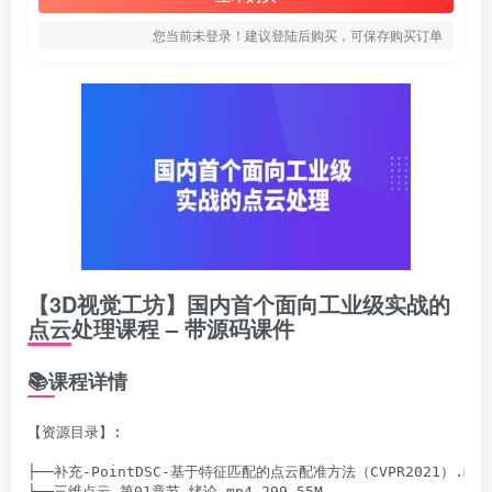
您当前未登录！建议登陆后购买，可保存购买订单
【3D视觉工坊】国内首个面向工业级实战的
点云处理课程 – 带源码课件
📚课程详情
【资源目录】:

├──补充-PointDSC-基于特征匹配的点云配准方法（CVPR2021）.mp4 3
├──三维点云-第01章节-绪论.mp4 299.55M
