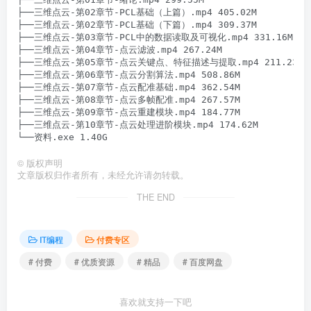
├──三维点云-第02章节-PCL基础（上篇）.mp4 405.02M

├──三维点云-第02章节-PCL基础（下篇）.mp4 309.37M

├──三维点云-第03章节-PCL中的数据读取及可视化.mp4 331.16M

├──三维点云-第04章节-点云滤波.mp4 267.24M

├──三维点云-第05章节-点云关键点、特征描述与提取.mp4 211.23M

├──三维点云-第06章节-点云分割算法.mp4 508.86M

├──三维点云-第07章节-点云配准基础.mp4 362.54M

├──三维点云-第08章节-点云多帧配准.mp4 267.57M

├──三维点云-第09章节-点云重建模块.mp4 184.77M

├──三维点云-第10章节-点云处理进阶模块.mp4 174.62M

©
版权声明
文章版权归作者所有，未经允许请勿转载。
THE END
IT编程
付费专区
# 付费
# 优质资源
# 精品
# 百度网盘
喜欢就支持一下吧