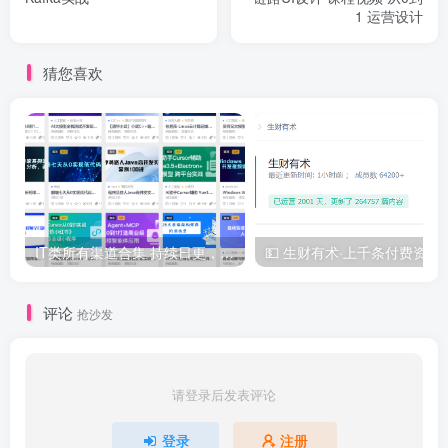
1 运营设计
猜您喜欢
IT类所有渠道合集 持续日更，目前近四千多条资源 年费用户微信私信获取权限
💵 生财有术·上千
评论
抢沙发
请登录后发表评论
登录
注册