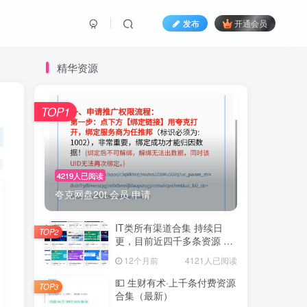
发布
开通会员
精华资源
TOP1
4219人已阅读
夸克网盘20t 会员 申请
IT类所有渠道合集 持续日
TOP2
更，目前近四千多条资源 年
费用户微信私信获取权限
12个月前
4121人已阅读
💵 生财有术·上千条付费资源
TOP3
合集（最新）