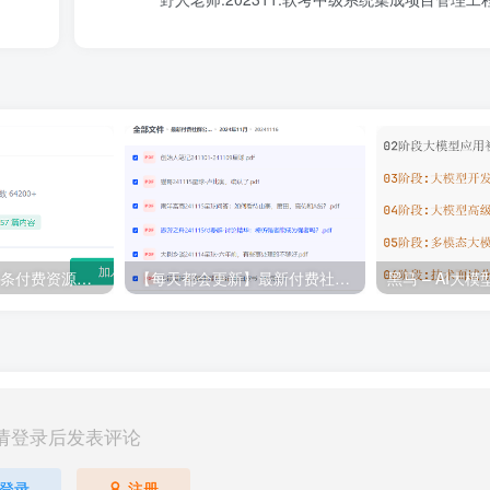
💵 生财有术·上千条付费资源合集（最新）
【每天都会更新】最新付费社群公众号文章
黑马 – AI大
请登录后发表评论
登录
注册