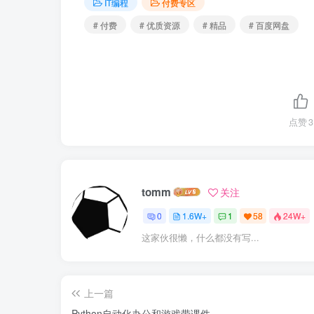
IT编程
付费专区
# 付费
# 优质资源
# 精品
# 百度网盘
点赞
3
tomm
关注
0
1.6W+
1
58
24W+
这家伙很懒，什么都没有写...
上一篇
Python自动化办公和游戏带课件