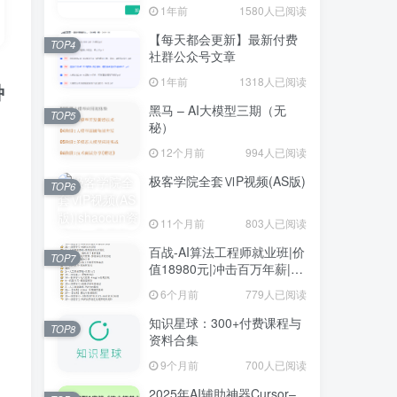
1年前
1580人已阅读
【每天都会更新】最新付费
TOP4
社群公众号文章
1年前
1318人已阅读
种
黑马 – AI大模型三期（无
TOP5
秘）
12个月前
994人已阅读
极客学院全套ⅥP视频(AS版)
TOP6
11个月前
803人已阅读
百战-AI算法工程师就业班|价
TOP7
值18980元|冲击百万年薪|完
结无秘
6个月前
779人已阅读
知识星球：300+付费课程与
TOP8
资料合集
9个月前
700人已阅读
2025年AI辅助神器Cursor–