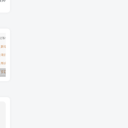
模型三期（无秘）
极客学院全套ⅥP视频(AS版)