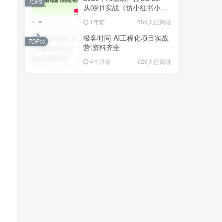
TOP9
从0到1实战《仿小红书小程
序》
1年前
659人已阅读
极客时间-AI工程化项目实战
TOP10
营|资料齐全
4个月前
626人已阅读