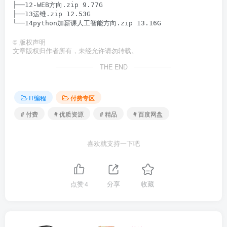
├──12-WEB方向.zip 9.77G

├──13运维.zip 12.53G

©
版权声明
文章版权归作者所有，未经允许请勿转载。
THE END
IT编程
付费专区
# 付费
# 优质资源
# 精品
# 百度网盘
喜欢就支持一下吧
点赞
4
分享
收藏