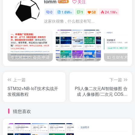
tomm
关注
0
1.6W+
1
58
24.1W+
这家伙很懒，什么都没有写...
夸克网盘20t 会员 申请
IT类所有渠道合集 持续日更，目前近四千多条资源 年费用户微信私信获取权限
上一篇
下一篇
STM32+NB-IoT技术实战开
PS人像二次元AI智能修图 合
发视频教程
成 人像修图/二次元 COS合
成/AI 智能合成/100节
猜您喜欢