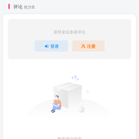
评论
抢沙发
请登录后发表评论
登录
注册
暂无评论内容