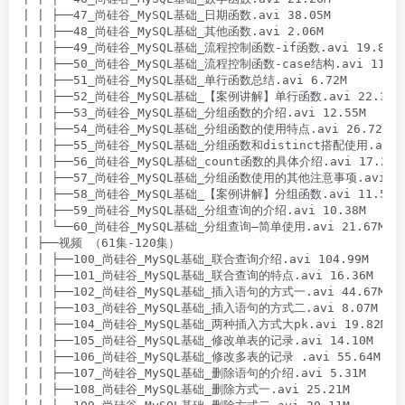
| | ├──47_尚硅谷_MySQL基础_日期函数.avi 38.05M

| | ├──48_尚硅谷_MySQL基础_其他函数.avi 2.06M

| | ├──49_尚硅谷_MySQL基础_流程控制函数-if函数.avi 19.80M

| | ├──50_尚硅谷_MySQL基础_流程控制函数-case结构.avi 118.13
| | ├──51_尚硅谷_MySQL基础_单行函数总结.avi 6.72M

| | ├──52_尚硅谷_MySQL基础_【案例讲解】单行函数.avi 22.39M

| | ├──53_尚硅谷_MySQL基础_分组函数的介绍.avi 12.55M

| | ├──54_尚硅谷_MySQL基础_分组函数的使用特点.avi 26.72M

| | ├──55_尚硅谷_MySQL基础_分组函数和distinct搭配使用.avi 7
| | ├──56_尚硅谷_MySQL基础_count函数的具体介绍.avi 17.21M

| | ├──57_尚硅谷_MySQL基础_分组函数使用的其他注意事项.avi 7.4
| | ├──58_尚硅谷_MySQL基础_【案例讲解】分组函数.avi 11.57M

| | ├──59_尚硅谷_MySQL基础_分组查询的介绍.avi 10.38M

| | └──60_尚硅谷_MySQL基础_分组查询—简单使用.avi 21.67M

| ├──视频 （61集-120集）

| | ├──100_尚硅谷_MySQL基础_联合查询介绍.avi 104.99M

| | ├──101_尚硅谷_MySQL基础_联合查询的特点.avi 16.36M

| | ├──102_尚硅谷_MySQL基础_插入语句的方式一.avi 44.67M

| | ├──103_尚硅谷_MySQL基础_插入语句的方式二.avi 8.07M

| | ├──104_尚硅谷_MySQL基础_两种插入方式大pk.avi 19.82M

| | ├──105_尚硅谷_MySQL基础_修改单表的记录.avi 14.10M

| | ├──106_尚硅谷_MySQL基础_修改多表的记录 .avi 55.64M

| | ├──107_尚硅谷_MySQL基础_删除语句的介绍.avi 5.31M

| | ├──108_尚硅谷_MySQL基础_删除方式一.avi 25.21M
