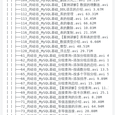
| | ├──109_尚硅谷_MySQL基础_删除方式二.avi 20.11M

| | ├──110_尚硅谷_MySQL基础_【案例讲解】数据的增删改.avi 45.
| | ├──111_尚硅谷_MySQL基础_DDL语言的介绍.avi 3.67M

| | ├──112_尚硅谷_MySQL基础_库的管理 .avi 63.31M

| | ├──113_尚硅谷_MySQL基础_表的创建.avi 14.45M

| | ├──114_尚硅谷_MySQL基础_表的修改.avi 66.62M

| | ├──115_尚硅谷_MySQL基础_表的删除.avi 10.03M

| | ├──116_尚硅谷_MySQL基础_表的复制.avi 21.35M

| | ├──117_尚硅谷_MySQL基础_【案例讲解】库和表的管理.avi 25.
| | ├──118_尚硅谷_MySQL基础_数据类型介绍.avi 6.66M

| | ├──119_尚硅谷_MySQL基础_整型.avi 48.51M

| | ├──120_尚硅谷_MySQL基础_浮点型.avi 29.71M

| | ├──61_尚硅谷_MySQL基础_分组查询—添加分组前筛选.avi 41.16
| | ├──62_尚硅谷_MySQL基础_分组查询—添加分组后筛选.avi 131.6
| | ├──63_尚硅谷_MySQL基础_分组查询—添加筛选的总结.avi 55.27
| | ├──64_尚硅谷_MySQL基础_分组查询—按函数分组.avi 13.57M

| | ├──65_尚硅谷_MySQL基础_分组查询—按多个字段分组.avi 5.25M
| | ├──66_尚硅谷_MySQL基础_分组查询—添加排序.avi 9.89M

| | ├──67_尚硅谷_MySQL基础_分组查询总结.avi 15.18M

| | ├──68_尚硅谷_MySQL基础_【案例讲解】分组查询.avi 11.16M

| | ├──69_尚硅谷_MySQL基础_连接查询—笛卡尔乘积.avi 25.17M

| | ├──70_尚硅谷_MySQL基础_连接查询的分类.avi 8.28M

| | ├──71_尚硅谷_MySQL基础_等值连接的介绍.avi 30.40M

| | ├──72_尚硅谷_MySQL基础_等值连接的示例.avi 64.94M

| | ├──73_尚硅谷_MySQL基础_非等值连接.avi 20.88M
