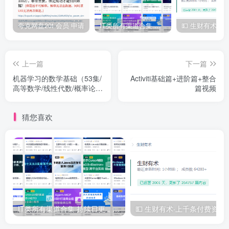
| | ├──169_尚硅谷_MySQL基础_【案例讲解】函数的使用.avi 3.68M
| | ├──170_尚硅谷_MySQL基础_流程控制结构介绍.avi 4.53M

| | ├──171_尚硅谷_MySQL基础_分支结构——if函数【复习】.avi 13.
夸克网盘20t 会员 申请
IT类所有渠道合集 持续日更，目前近四千多条资源 年费用户微信私信获取权限
| | ├──172_尚硅谷_MySQL基础_分支结构—case结构.avi 38.18M

| | ├──173_尚硅谷_MySQL基础_分支结构—if结构.avi 19.49M

| | ├──174_尚硅谷_MySQL基础_循环结构的介绍.avi 14.94M

| | ├──175_尚硅谷_MySQL基础_循环结构的演示.avi 142.08M

上一篇
下一篇
| | ├──176_尚硅谷_MySQL基础_循环结构的总结.avi 12.74M

机器学习的数学基础（53集/
Activiti基础篇+进阶篇+整合
| | ├──177_尚硅谷_MySQL基础_流程控制经典案例讲解.avi 33.65M
高等数学/线性代数/概率论/
篇视频
| | └──178_尚硅谷_MySQL基础_小结.avi 80.36M

├──笔记.zip 3.59M

数理统计）
├──代码.zip 51.44kb

├──课件.zip 9.87M

猜您喜欢
├──练习和作业.zip 1.94M

└──数据库文件.zip 7.24kb

IT类所有渠道合集 持续日更，目前近四千多条资源 年费用户微信私信获取权限
💵 生财有术·上千