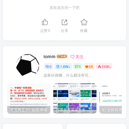
喜欢就支持一下吧
点赞
5
分享
收藏
tomm
关注
0
1.6W+
1
58
24W+
这家伙很懒，什么都没有写...
夸克网盘20t 会员 申请
IT类所有渠道合集 持续日更，目前近四千多条资源 年费用户微信私信获取权限