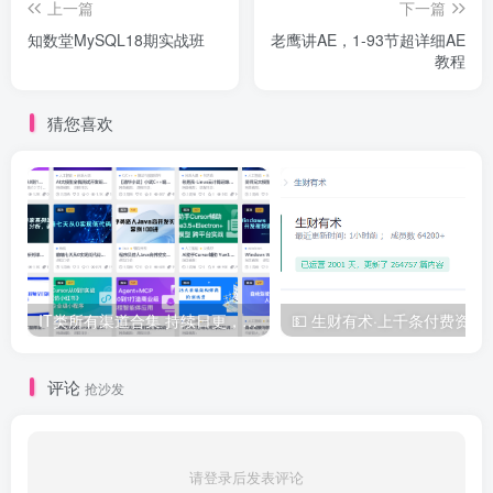
上一篇
下一篇
知数堂MySQL18期实战班
老鹰讲AE，1-93节超详细AE
教程
猜您喜欢
IT类所有渠道合集 持续日更，目前近四千多条资源 年费用户微信私信获取权限
💵 生财有术·上千
评论
抢沙发
请登录后发表评论