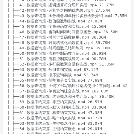
| ├──41-数据查询篇-逻辑运算符介绍和实战.mp4 71.77M

| ├──42-数据查询篇-运算符之间的优先级.mp4 27.57M

| ├──43-数据查询篇-函数概念和单行和多行函数介绍.mp4 7.55M

| ├──44-数据查询篇-数值函数和实战.mp4 27.03M

| ├──45-数据查询篇-字符串函数和实战.mp4 15.50M

| ├──46-数据查询篇-当前时间和时间提取函数.mp4 36.60M

| ├──47-数据查询篇-时间计算函数使用.mp4 36.36M

| ├──48-数据查询篇-时间格式化函数使用.mp4 39.79M

| ├──49-数据查询篇-时间函数总结和练习.mp4 35.18M

| ├──50-数据查询篇-流程控制函数介绍.mp4 26.93M

| ├──51-数据查询篇-流程控制实战练习.mp4 90.78M

| ├──52-数据查询篇-多行函数聚合函数实战.mp4 51.35M

| ├──53-数据查询篇-分组查询实战.mp4 87.12M

| ├──54-数据查询篇-排序查询实战.mp4 53.74M

| ├──55-数据查询篇-切割和分页实战.mp4 77.69M

| ├──56-数据查询篇-关键字书写顺序和别名使用位置问题.mp4 43.95M
| ├──57-数据查询篇-单表查询综合实战.mp4 162.63M

| ├──58-数据库约束篇-约束概念和分类介绍.mp4 36.40M

| ├──59-数据库约束篇-非空约束实战.mp4 26.57M

| ├──60-数据库约束篇-默认值约束实战.mp4 33.06M

| ├──61-数据库约束篇-检查约束实战.mp4 47.38M

| ├──62-数据库约束篇-唯一约束实战.mp4 41.72M

| ├──63-数据库约束篇-主键概念介绍.mp4 33.07M

| ├──64-数据库约束篇-主键约束概念.mp4 29.01M
