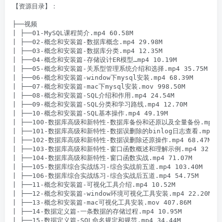
【资源目录】：

├──视频

| ├──01-MySQL课程简介.mp4 60.58M

| ├──02-概念和安装篇-数据库概念.mp4 29.98M

| ├──03-概念和安装篇-数据库分类.mp4 12.35M

| ├──04-概念和安装篇-存储设计ER模型…mp4 10.19M

| ├──05-概念和安装篇-关系型管理系统介绍和选择.mp4 35.75M

| ├──06-概念和安装篇-window下mysql安装.mp4 68.39M

| ├──07-概念和安装篇-mac下mysql安装.mov 998.50M

| ├──08-概念和安装篇-SQL介绍和作用.mp4 24.54M

| ├──09-概念和安装篇-SQL分类和学习路线.mp4 12.70M

| ├──10-概念和安装篇-SQL基本操作.mp4 49.19M

| ├──100-数据库高级和新特性-数据库备份和还原以及全量备份.mp4 35
| ├──101-数据库高级和新特性-数据误删除的binlog日志查看.mp4 68
| ├──102-数据库高级和新特性-数据误删除还原操作.mp4 68.47M

| ├──103-数据库高级和新特性-窗口函数概述和理解示例.mp4 32.89M
| ├──104-数据库高级和新特性-窗口函数实战.mp4 71.07M

| ├──105-数据库综合实战练习-综合实战前五道.mp4 103.40M

| ├──106-数据库综合实战练习-综合实战后五道.mp4 54.75M

| ├──11-概念和安装篇-可视化工具介绍.mp4 10.52M

| ├──12-概念和安装篇-window环境可视化工具安装.mp4 22.20M

| ├──13-概念和安装篇-mac可视化工具安装.mov 407.86M

| ├──14-数据定义篇-一条数据的存储过程.mp4 10.95M

| ├──15-数据定义篇-SQL命名规定和规范.mp4 34.44M
