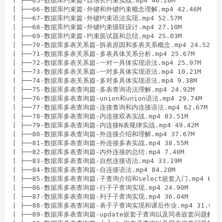
| ├──65-数据库约束篇-自增长约束实战.mp4 46.20M

| ├──66-数据库约束篇-外键和外键约束概念理解.mp4 42.46M

| ├──67-数据库约束篇-外键约束语法实现.mp4 52.57M

| ├──68-数据库约束篇-外键约束级联设计.mp4 27.10M

| ├──69-数据库约束篇-约束面试题和总结.mp4 25.03M

| ├──70-数据库多表关系篇-拆表原因和多表关系概念.mp4 24.52M

| ├──71-数据库多表关系篇-多表具体关系分析.mp4 25.67M

| ├──72-数据库多表关系篇-一对一具体实现语法.mp4 25.97M

| ├──73-数据库多表关系篇-一对多具体实现语法.mp4 10.21M

| ├──74-数据库多表关系篇-多对多具体实现语法.mp4 9.38M

| ├──75-数据库多表查询篇-多表查询语法理解.mp4 24.92M

| ├──76-数据库多表查询篇-union和union语法.mp4 29.74M

| ├──77-数据库多表查询篇-连接查询和内连接语法.mp4 62.67M

| ├──78-数据库多表查询篇-内连接双表实战.mp4 83.51M

| ├──79-数据库多表查询篇-内连接N表规律实战.mp4 49.42M

| ├──80-数据库多表查询篇-外连接介绍和理解.mp4 37.67M

| ├──81-数据库多表查询篇-外连接多表实战.mp4 38.55M

| ├──82-数据库多表查询篇-内外连接的总结.mp4 7.40M

| ├──83-数据库多表查询篇-自然连接语法.mp4 33.19M

| ├──84-数据库多表查询篇-自连接语法.mp4 84.20M

| ├──85-数据库多表查询篇-子查询介绍和select嵌套入门.mp4 62.14
| ├──86-数据库多表查询篇-行子子查询实现.mp4 24.90M

| ├──87-数据库多表查询篇-列子子查询实现.mp4 36.04M

| ├──88-数据库多表查询篇-表子子查询实现和课后作业.mp4 31.09M

| ├──89-数据库多表查询篇-update嵌套子查询以及同表嵌套问题解决.mp