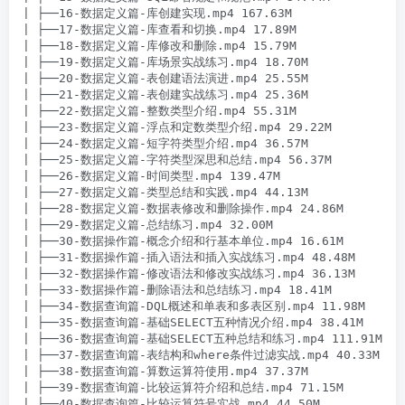
| ├──16-数据定义篇-库创建实现.mp4 167.63M

| ├──17-数据定义篇-库查看和切换.mp4 17.89M

| ├──18-数据定义篇-库修改和删除.mp4 15.79M

| ├──19-数据定义篇-库场景实战练习.mp4 18.70M

| ├──20-数据定义篇-表创建语法演进.mp4 25.55M

| ├──21-数据定义篇-表创建实战练习.mp4 25.36M

| ├──22-数据定义篇-整数类型介绍.mp4 55.31M

| ├──23-数据定义篇-浮点和定数类型介绍.mp4 29.22M

| ├──24-数据定义篇-短字符类型介绍.mp4 36.57M

| ├──25-数据定义篇-字符类型深思和总结.mp4 56.37M

| ├──26-数据定义篇-时间类型.mp4 139.47M

| ├──27-数据定义篇-类型总结和实践.mp4 44.13M

| ├──28-数据定义篇-数据表修改和删除操作.mp4 24.86M

| ├──29-数据定义篇-总结练习.mp4 32.00M

| ├──30-数据操作篇-概念介绍和行基本单位.mp4 16.61M

| ├──31-数据操作篇-插入语法和插入实战练习.mp4 48.48M

| ├──32-数据操作篇-修改语法和修改实战练习.mp4 36.13M

| ├──33-数据操作篇-删除语法和总结练习.mp4 18.41M

| ├──34-数据查询篇-DQL概述和单表和多表区别.mp4 11.98M

| ├──35-数据查询篇-基础SELECT五种情况介绍.mp4 38.41M

| ├──36-数据查询篇-基础SELECT五种总结和练习.mp4 111.91M

| ├──37-数据查询篇-表结构和where条件过滤实战.mp4 40.33M

| ├──38-数据查询篇-算数运算符使用.mp4 37.37M

| ├──39-数据查询篇-比较运算符介绍和总结.mp4 71.15M

| ├──40-数据查询篇-比较运算符号实战.mp4 44.50M
