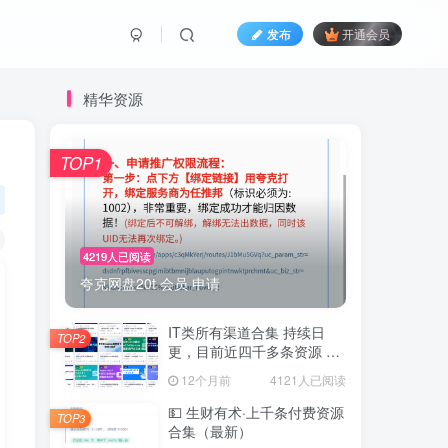
发布
开通会员
精华资源
TOP1
4219人已阅读
夸克网盘20t 会员 申请
IT类所有渠道合集 持续日
TOP2
更，目前近四千多条资源 年
费用户微信私信获取权限
12个月前
4121人已阅读
💵 生财有术·上千条付费资源
TOP3
合集（最新）