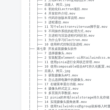
│   ├── 2 介绍electron使用的技术.mov

│   ├── 后盾人 拷贝.jpg

│   ├── 6 初始化ELectron项目.mov

│   ├── 4 开发软件介绍.mov

│   ├── 5 代码存放版本库说明.mov

│   ├── 3 进程通信.mov

│   ├── 11 写个electron+vite+vue脚手架.mov

│   ├── 9 不同操作系统的处理方式.mov

│   ├── 7 主进程与渲染进程代码区别.mov

│   ├── 1 为什么学习Electron.mov

│   ├── 10 使用样式控制渲染进程.mov

├── 第七章 开发桌面摄像头软件

│   ├── 7 选择摄像头.mov

│   ├── 2 安装配置element-ui和tailwindcss.mo
│   ├── 11 使用pinia进行全局状态管理.mov

│   ├── 10 使用composable组合API持久化配置.mo
│   ├── 后盾人 拷贝.jpg

│   ├── 3 获取摄像头API.mov

│   ├── 6 怎么选择电脑中的摄像头.mov

│   ├── 17 右键菜单退出功能.mov

│   ├── 4 摄像头样式定义.mov

│   ├── 9 多页面共享数据.mov

│   ├── 12 pinia的本地localstorage持久化存储.
│   ├── 14 实现摄像头圆角效果.mov

│   ├── 15 使用tailwindcss的group鼠标移入时显