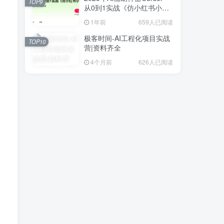
TOP9
从0到1实战《仿小红书小程
序》
1年前
659人已阅读
极客时间-AI工程化项目实战
TOP10
营|资料齐全
4个月前
626人已阅读