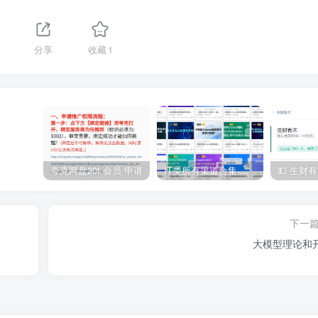
分享
收藏
1
夸克网盘20t 会员 申请
IT类所有渠道合集 持续日更，目前近四千多条资源 年费用户微信私信获取权限
下一
大模型理论和