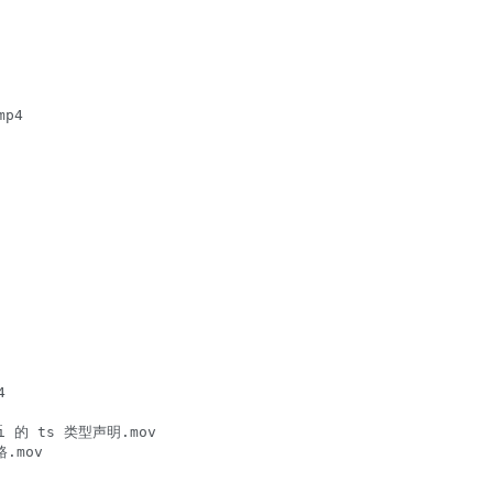
p4



i 的 ts 类型声明.mov

mov
