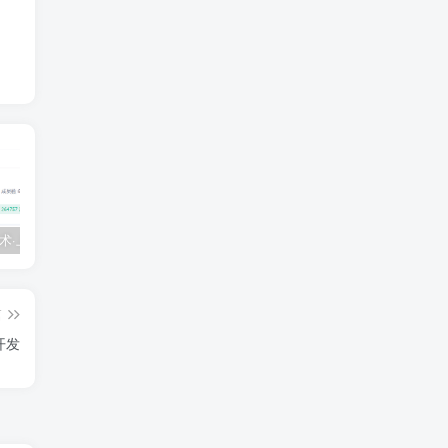
💵 生财有术·上千条付费资源合集（最新）
【每天都会更新】最新付费社群公众号文章
黑马 – AI大模型三期（无秘）
篇
开发