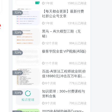
1年前
1580人已阅读
【每天都会更新】最新付费
TOP4
社群公众号文章
1年前
1318人已阅读
费
黑马 – AI大模型三期（无
TOP5
秘）
12个月前
994人已阅读
极客学院全套ⅥP视频(AS版)
TOP6
11个月前
803人已阅读
百战-AI算法工程师就业班|价
TOP7
值18980元|冲击百万年薪|完
结无秘
6个月前
779人已阅读
知识星球：300+付费课程与
TOP8
资料合集
9个月前
700人已阅读
2025年AI辅助神器Cursor–