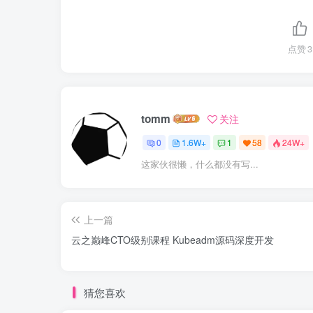
点赞
3
tomm
关注
0
1.6W+
1
58
24W+
这家伙很懒，什么都没有写...
上一篇
云之巅峰CTO级别课程 Kubeadm源码深度开发
猜您喜欢