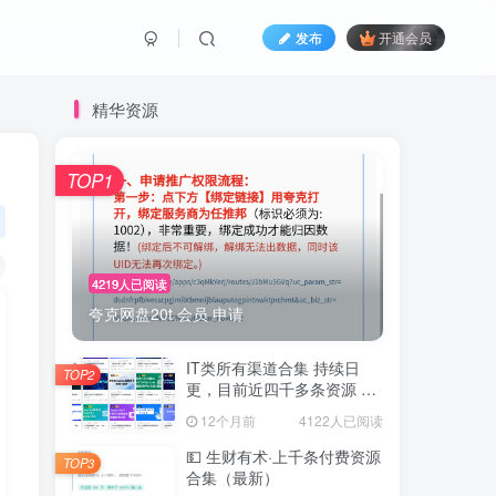
发布
开通会员
精华资源
TOP1
4219人已阅读
夸克网盘20t 会员 申请
IT类所有渠道合集 持续日
TOP2
更，目前近四千多条资源 年
费用户微信私信获取权限
12个月前
4122人已阅读
💵 生财有术·上千条付费资源
TOP3
合集（最新）