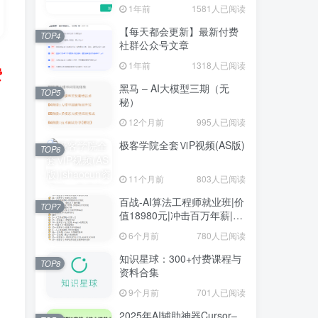
1年前
1581人已阅读
【每天都会更新】最新付费
TOP4
社群公众号文章
1年前
1318人已阅读
费
黑马 – AI大模型三期（无
TOP5
秘）
12个月前
995人已阅读
极客学院全套ⅥP视频(AS版)
TOP6
11个月前
803人已阅读
百战-AI算法工程师就业班|价
TOP7
值18980元|冲击百万年薪|完
结无秘
6个月前
780人已阅读
知识星球：300+付费课程与
TOP8
资料合集
9个月前
701人已阅读
2025年AI辅助神器Cursor–