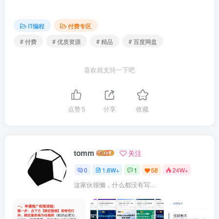
IT编程
付费专区
# 付费
# 优质资源
# 精品
# 百度网盘
喜欢就支持一下吧
点赞
5
分享
收藏
tomm
关注
0
1.6W+
1
58
24W+
这家伙很懒，什么都没有写...