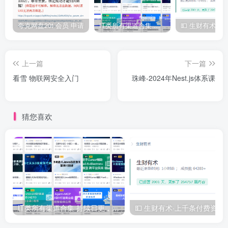
夸克网盘20t 会员 申请
IT类所有渠道合集 持续日更，目前近四千多条资源 年费用户微信私信获取权限
上一篇
下一篇
看雪 物联网安全入门
珠峰-2024年Nest.js体系课
猜您喜欢
IT类所有渠道合集 持续日更，目前近四千多条资源 年费用户微信私信获取权限
💵 生财有术·上千