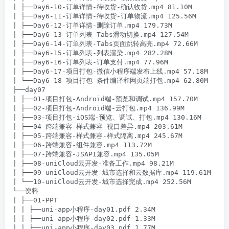
| ├──Day6-10-订单详情-待收货-确认收货.mp4 81.10M

| ├──Day6-11-订单详情-待收货-订单物流.mp4 125.56M

| ├──Day6-12-订单详情-删除订单.mp4 179.73M

| ├──Day6-13-订单列表-Tabs滑动切换.mp4 127.54M

| ├──Day6-14-订单列表-Tabs页面跳转高亮.mp4 72.66M

| ├──Day6-15-订单列表-列表渲染.mp4 282.28M

| ├──Day6-16-订单列表-订单支付.mp4 77.96M

| ├──Day6-17-项目打包-微信小程序端发布上线.mp4 57.18M

| └──Day6-18-项目打包-条件编译和网页端打包.mp4 62.80M

├──day07

| ├──01-项目打包-Android端-预览和调试.mp4 157.70M

| ├──02-项目打包-Android端-云打包.mp4 136.99M

| ├──03-项目打包-iOS端-预览、调试、打包.mp4 130.16M

| ├──04-跨端兼容-样式兼容-视口差异.mp4 203.61M

| ├──05-跨端兼容-样式兼容-样式隔离.mp4 245.67M

| ├──06-跨端兼容-组件兼容.mp4 113.72M

| ├──07-跨端兼容-JSAPI兼容.mp4 135.05M

| ├──08-uniCloud云开发-准备工作.mp4 98.21M

| ├──09-uniCloud云开发-城市选择和云数据库.mp4 119.61M

| └──10-uniCloud云开发-城市选择完成.mp4 252.56M

└──资料

| ├──01-PPT

| | ├──uni-app小程序-day01.pdf 2.34M

| | ├──uni-app小程序-day02.pdf 1.33M

| | ├──uni-app小程序-day03.pdf 1.77M
