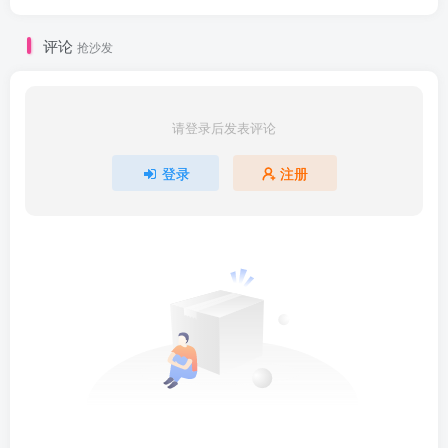
| | | ├──interest_5.jpg 22.76kb

| | | ├──interest_6.jpg 23.21kb

| | | ├──recommend_1.jpg 78.33kb

评论
抢沙发
| | | ├──recommend_2.jpg 28.26kb

| | | ├──recommend_3.jpg 29.96kb

| | | ├──recommend_4.jpg 23.05kb

| | | ├──slider_1.jpg 149.02kb

请登录后发表评论
| | | ├──slider_2.jpg 199.59kb

| | | ├──slider_3.jpg 163.59kb

| | | ├──slider_4.jpg 76.74kb

登录
注册
| | | ├──slider_5.jpg 119.02kb

| | | ├──topic_1.jpg 35.75kb

| | | └──topic_2.jpg 36.29kb

| | ├──uni-app-vue3-ts.zip 10.41kb

| | └──【分享】在线图片压缩工具.txt 0.06kb

| └──02-笔记.zip 12.36M
