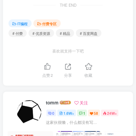
THE END
| | | ├──brand_logo_7.jpg 15.12kb

| | | ├──brand_logo_8.jpg 21.46kb

| | | ├──brand_logo_9.jpg 30.97kb

| | | ├──category_thumb_1.jpg 15.91kb

IT编程
付费专区
| | | ├──category_thumb_2.jpg 18.99kb

| | | ├──category_thumb_3.jpg 17.33kb

# 付费
# 优质资源
# 精品
# 百度网盘
| | | ├──category_thumb_4.jpg 17.00kb

| | | ├──category_thumb_5.jpg 20.57kb

| | | ├──category_thumb_6.jpg 18.90kb

喜欢就支持一下吧
| | | ├──comment_1.jpg 16.07kb

| | | ├──comment_2.jpg 14.49kb

| | | ├──goods_big_1.jpg 24.07kb

| | | ├──goods_big_2.jpg 25.06kb

点赞
2
分享
收藏
| | | ├──goods_big_3.jpg 40.24kb

| | | ├──goods_big_4.jpg 55.66kb

| | | ├──goods_big_5.jpg 27.08kb

| | | ├──goods_big_6.jpg 17.38kb

| | | ├──goods_big_7.jpg 24.96kb

tomm
关注
| | | ├──goods_detail_1.jpg 130.05kb

| | | ├──goods_detail_2.jpg 113.42kb

0
1.6W+
1
58
24W+
| | | ├──goods_detail_3.jpg 127.84kb

| | | ├──goods_detail_4.jpg 168.13kb

这家伙很懒，什么都没有写...
| | | ├──goods_detail_5.jpg 196.25kb

| | | ├──goods_detail_6.jpg 126.37kb
