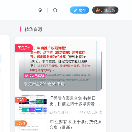
发布
开通会员
精华资源
TOP1
4217人已阅读
夸克网盘20t 会员 申请
IT类所有渠道合集 持续日
TOP2
更，目前近四千多条资源 年
费用户微信私信获取权限
12个月前
4120人已阅读
💵 生财有术·上千条付费资源
TOP3
合集（最新）