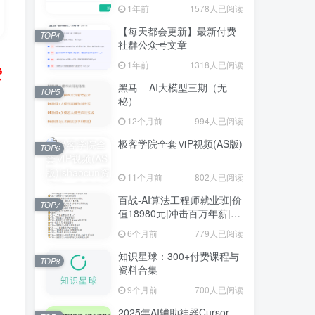
1年前
1578人已阅读
【每天都会更新】最新付费
TOP4
社群公众号文章
1年前
1318人已阅读
费
黑马 – AI大模型三期（无
TOP5
秘）
12个月前
994人已阅读
极客学院全套ⅥP视频(AS版)
TOP6
11个月前
802人已阅读
百战-AI算法工程师就业班|价
TOP7
值18980元|冲击百万年薪|完
结无秘
6个月前
779人已阅读
知识星球：300+付费课程与
TOP8
资料合集
9个月前
700人已阅读
2025年AI辅助神器Cursor–