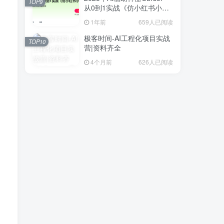
TOP9
从0到1实战《仿小红书小程
序》
1年前
659人已阅读
极客时间-AI工程化项目实战
TOP10
营|资料齐全
4个月前
626人已阅读