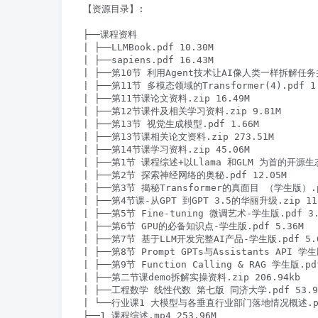
【资源目录】:

├──课程资料

| ├──LLMBook.pdf 10.30M

| ├──sapiens.pdf 16.43M

| ├──第10节 利用Agent技术让AI像人类一样拆解任务并
| ├──第11节 多模态领域的Transformer(4).pdf 1.
| ├──第11节课论文资料.zip 16.49M

| ├──第12节课件及相关学习资料.zip 9.81M

| ├──第13节 视觉生成模型.pdf 1.66M

| ├──第13节课相关论文资料.zip 273.51M

| ├──第14节课学习资料.zip 45.06M

| ├──第1节 课程综述+以Llama 和GLM 为首的开源生态
| ├──第2节 探索神经网络的奥秘.pdf 12.05M

| ├──第3节 揭秘Transformer的真面目 （学生版）.pd
| ├──第4节课-从GPT 到GPT 3.5的华丽升级.zip 11.
| ├──第5节 Fine-tuning 微调艺术-学生版.pdf 3.2
| ├──第6节 GPU的必备知识点-学生版.pdf 5.36M

| ├──第7节 基于LLM开发完整AI产品-学生版.pdf 5.6
| ├──第8节 Prompt GPTs与Assistants API 学生版
| ├──第9节 Function Calling & RAG 学生版.pdf
| ├──第二节课demo拆解实操资料.zip 206.94kb

| ├──工程数学 线性代数 第七版 同济大学.pdf 53.91
| └──行业课1 大模型与各垂直行业部门落地情况概述.pdf
├──1 课程综述.mp4 253.96M
