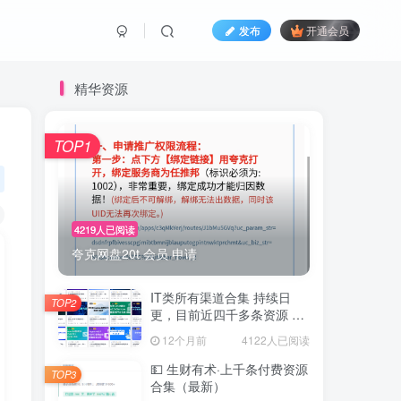
发布
开通会员
精华资源
TOP1
4219人已阅读
夸克网盘20t 会员 申请
IT类所有渠道合集 持续日
TOP2
更，目前近四千多条资源 年
费用户微信私信获取权限
12个月前
4122人已阅读
💵 生财有术·上千条付费资源
TOP3
合集（最新）