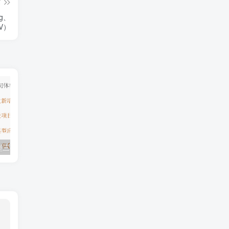
篇
g、
CV）
模型三期（无秘）
极客学院全套ⅥP视频(AS版)