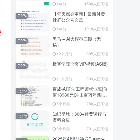
1年前
1580人已阅读
【每天都会更新】最新付费
TOP4
社群公众号文章
1年前
1318人已阅读
费
黑马 – AI大模型三期（无
TOP5
秘）
12个月前
995人已阅读
极客学院全套ⅥP视频(AS版)
TOP6
11个月前
803人已阅读
百战-AI算法工程师就业班|价
TOP7
值18980元|冲击百万年薪|完
结无秘
6个月前
780人已阅读
知识星球：300+付费课程与
TOP8
资料合集
9个月前
701人已阅读
2025年AI辅助神器Cursor–