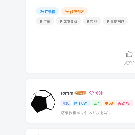
IT编程
付费专区
# 付费
# 优质资源
# 精品
# 百度网盘
点赞
2
tomm
关注
0
1.6W+
1
58
24W+
这家伙很懒，什么都没有写...