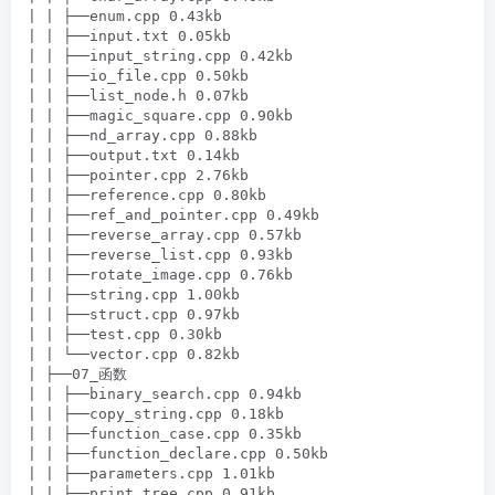
| | ├──enum.cpp 0.43kb

| | ├──input.txt 0.05kb

| | ├──input_string.cpp 0.42kb

| | ├──io_file.cpp 0.50kb

| | ├──list_node.h 0.07kb

| | ├──magic_square.cpp 0.90kb

| | ├──nd_array.cpp 0.88kb

| | ├──output.txt 0.14kb

| | ├──pointer.cpp 2.76kb

| | ├──reference.cpp 0.80kb

| | ├──ref_and_pointer.cpp 0.49kb

| | ├──reverse_array.cpp 0.57kb

| | ├──reverse_list.cpp 0.93kb

| | ├──rotate_image.cpp 0.76kb

| | ├──string.cpp 1.00kb

| | ├──struct.cpp 0.97kb

| | ├──test.cpp 0.30kb

| | └──vector.cpp 0.82kb

| ├──07_函数

| | ├──binary_search.cpp 0.94kb

| | ├──copy_string.cpp 0.18kb

| | ├──function_case.cpp 0.35kb

| | ├──function_declare.cpp 0.50kb

| | ├──parameters.cpp 1.01kb

| | ├──print_tree.cpp 0.91kb
