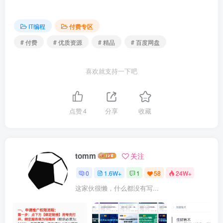
├──075_函数_生命周期和静态对象.mp4 53.20M

├──076_函数_函数的声明.mp4 13.53M

├──077_函数_分离式编译和头文件.mp4 28.41M

IT编程
付费专区
├──078_函数_参数传递_传值参数.mp4 29.34M

├──079_函数_参数传递_传引用参数.mp4 32.18M

# 付费
# 优质资源
# 精品
# 百度网盘
├──080_函数_参数传递_数组形参.mp4 44.02M

├──081_函数_返回类型_无返回值.mp4 27.46M

├──082_函数_返回类型_有返回值.mp4 49.35M

喜欢就支持一下吧
├──083_函数_返回类型_返回数组指针.mp4 30.13M

├──084_函数_递归_原理和实现.mp4 32.47M

├──085_函数_递归_斐波那契数列.mp4 12.20M

├──086_应用案例_二分查找.mp4 44.91M

点赞
4
分享
收藏
├──087_应用案例_快速排序.mp4 78.50M

├──088_应用案例_遍历二叉树.mp4 74.58M

├──089_函数高阶_内联函数.mp4 13.54M

├──090_函数高阶_默认实参.mp4 34.88M

├──091_函数高阶_函数重载_基本概念.mp4 11.35M

tomm
关注
├──092_函数高阶_函数重载_const和重载.mp4 65.94M

├──093_函数高阶_函数重载_函数匹配.mp4 30.98M

0
1.6W+
1
58
24W+
├──094_函数高阶_函数重载_重载和作用域.mp4 17.76M

├──095_函数高阶_函数指针_定义和用法.mp4 31.25M

这家伙很懒，什么都没有写...
├──096_函数高阶_函数指针_函数指针作为形参.mp4 29.14M

├──097_函数高阶_函数指针_函数指针作为返回值.mp4 12.84M

├──098_小谷记账簿项目_需求分析和流程设计.mp4 33.70M

├──099_小谷记账簿项目_模块设计和框架搭建.mp4 35.46M
