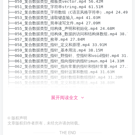
├──050_复合数据类型_模板类vector.mp4 56.42M

├──051_复合数据类型_字符串string.mp4 61.51M

├──052_复合数据类型_字符数组（C语言风格字符串）.mp4 24.49M

├──053_复合数据类型_读取键盘输入.mp4 41.03M

├──054_复合数据类型_简单读写文件.mp4 27.09M

├──055_复合数据类型_结构体_声明和初始化.mp4 24.68M

├──056_复合数据类型_结构体_数据的访问和结构体数组.mp4 38.78M

├──057_复合数据类型_枚举.mp4 27.84M

├──058_复合数据类型_指针_定义和原理.mp4 33.91M

├──059_复合数据类型_指针_基本用法.mp4 38.15M

├──060_复合数据类型_指针_野指针、空指针和void指针.mp4 31.73M
├──061_复合数据类型_指针_指向指针的指针imun.mp4 14.33M

├──062_复合数据类型_指针_指向常量的指针和指针常量.mp4 27.32M

├──063_复合数据类型_指针_指针运算和数组.mp4 31.63M

├──064_复合数据类型_指针_指针数组和数组指针.mp4 31.20M

├──065_复合数据类型_引用_定义和基本用法.mp4 38.80M

├──066_复合数据类型_引用_常量引用.mp4 20.21M

├──067_复合数据类型_引用_指针和引用.mp4 34.44M

展开阅读全文
├──068_复合数据类型_应用案例_翻转数组.mp4 31.51M

├──069_复合数据类型_应用案例_检验幻方.mp4 56.98M

├──070_复合数据类型_应用案例_大整数相加.mp4 50.04M

├──071_复合数据类型_应用案例_旋转图像.mp4 30.47M

©
版权声明
├──072_复合数据类型_应用案例_翻转链表.mp4 59.46M

文章版权归作者所有，未经允许请勿转载。
├──073_函数_定义和基本用法.mp4 39.45M

├──074_函数_案例练习.mp4 25.33M

THE END