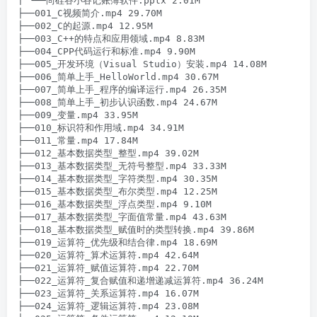
| └──尚硅谷小谷记账簿软件.pptx 2.01M

├──001_C视频简介.mp4 29.70M

├──002_C的起源.mp4 12.95M

├──003_C++的特点和应用领域.mp4 8.83M

├──004_CPP代码运行和标准.mp4 9.90M

├──005_开发环境（Visual Studio）安装.mp4 14.08M

├──006_简单上手_HelloWorld.mp4 30.67M

├──007_简单上手_程序的编译运行.mp4 26.35M

├──008_简单上手_初步认识函数.mp4 24.67M

├──009_变量.mp4 33.95M

├──010_标识符和作用域.mp4 34.91M

├──011_常量.mp4 17.84M

├──012_基本数据类型_整型.mp4 39.02M

├──013_基本数据类型_无符号整型.mp4 33.33M

├──014_基本数据类型_字符类型.mp4 30.35M

├──015_基本数据类型_布尔类型.mp4 12.25M

├──016_基本数据类型_浮点类型.mp4 9.10M

├──017_基本数据类型_字面值常量.mp4 43.63M

├──018_基本数据类型_赋值时的类型转换.mp4 39.86M

├──019_运算符_优先级和结合律.mp4 18.69M

├──020_运算符_算术运算符.mp4 42.64M

├──021_运算符_赋值运算符.mp4 22.70M

├──022_运算符_复合赋值和递增递减运算符.mp4 36.24M

├──023_运算符_关系运算符.mp4 16.07M

├──024_运算符_逻辑运算符.mp4 23.08M
