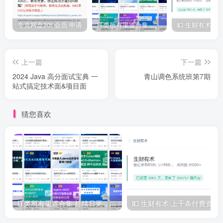
├──100_小谷记账簿项目_定义头文件和实现主体流程.mp4 59.11M

├──101_小谷记账簿项目_绘制菜单.mp4 17.31M

├──102_小谷记账簿项目_从文件加载数据.mp4 31.87M

夸克网盘20t 会员 申请
IT类所有渠道合集 持续日更，目前近四千多条资源 年费用户微信私信获取权限
├──103_小谷记账簿项目_输入的合法性校验.mp4 46.40M

├──104_小谷记账簿项目_记账功能实现.mp4 83.77M

└──105_小谷记账簿项目_查询功能实现.mp4 53.41M

上一篇
下一篇
2024 Java 高分面试宝典 一
青山调色系统班第7期
站式搞定技术面&项目面
猜您喜欢
IT类所有渠道合集 持续日更，目前近四千多条资源 年费用户微信私信获取权限
💵 生财有术·上千