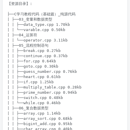
【资源目录】:

├──C学习教程代码（基础篇）_纯源代码

| ├──03_变量和数据类型

| | ├──data_type.cpp 1.70kb

| | └──varable.cpp 0.50kb

| ├──04_运算符

| | └──operator.cpp 3.11kb

| ├──05_流程控制语句

| | ├──break.cpp 0.27kb

| | ├──continue.cpp 0.37kb

| | ├──for.cpp 0.64kb

| | ├──goto.cpp 0.30kb

| | ├──guess_number.cpp 0.76kb

| | ├──heart.cpp 0.61kb

| | ├──if.cpp 1.25kb

| | ├──multiply_table.cpp 0.28kb

| | ├──prime_number.cpp 0.94kb

| | ├──switch.cpp 0.48kb

| | └──while.cpp 0.46kb

| ├──06_复合数据类型

| | ├──array.cpp 1.14kb

| | ├──array_sort.cpp 0.68kb

| | ├──bigint_add.cpp 0.95kb

| | ├──char_array.cpp 0.40kb
