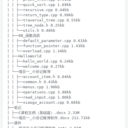
| | ├──quick_sort.cpp 1.69kb

| | ├──recursive.cpp 0.44kb

| | ├──return_type.cpp 0.99kb

| | ├──traversal_tree.cpp 0.55kb

| | ├──tree_node.h 0.25kb

| | └──utils.h 0.46kb

| ├──08_函数高阶

| | ├──default_parameter.cpp 0.61kb

| | ├──function_pointer.cpp 1.43kb

| | └──overload.cpp 1.34kb

| ├──HelloWorld

| | ├──hello_world.cpp 0.24kb

| | └──welcome.cpp 0.27kb

| └──项目一_小谷记账簿

| | ├──account_item.h 0.64kb

| | ├──common.h 0.43kb

| | ├──menus.cpp 1.90kb

| | ├──operations.cpp 3.98kb

| | ├──read_input.cpp 1.00kb

| | └──xiaogu_account.cpp 0.66kb

├──笔记

| ├──C课程文档（基础篇）.docx 2.33M

| └──项目一_小谷记账簿软件.docx 212.71kb

├──课件
