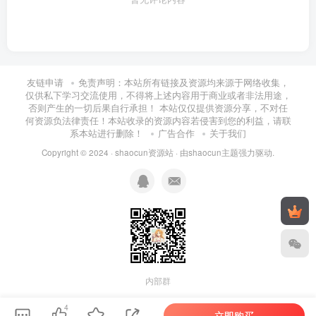
友链申请
免责声明：本站所有链接及资源均来源于网络收集，
仅供私下学习交流使用，不得将上述内容用于商业或者非法用途，
否则产生的一切后果自行承担！ 本站仅仅提供资源分享，不对任
何资源负法律责任！本站收录的资源内容若侵害到您的利益，请联
系本站进行删除！
广告合作
关于我们
Copyright © 2024 ·
shaocun资源站
· 由
shaocun主题
强力驱动.
内部群
4
立即购买