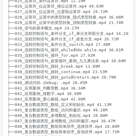
├──025_运算符_条件运算符.mp4 12.19M

├──026_运算符_位运算符_移位运算符.mp4 49.03M

├──027_运算符_位运算符_位逻辑运算符.mp4 29.72M

├──028_运算符_运算中的类型转换_隐式类型转换.mp4 36.66M

├──029_运算符_运算中的类型转换_强制类型转换.mp4 21.74M

├──030_语句的基本概念.mp4 24.27M

├──031_流程控制语句_条件分支_if_单分支和双分支.mp4 34.24M

├──032_流程控制语句_条件分支_if_嵌套分支.mp4 26.71M

├──033_流程控制语句_条件分支_switch.mp4 27.48M

├──034_流程控制语句_循环_while和do while.mp4 30.61M

├──035_流程控制语句_循环_for.mp4 27.92M

├──036_流程控制语句_嵌套循环_案例_九九乘法表.mp4 30.04M

├──037_流程控制语句_跳转_break.mp4 13.89M

├──038_流程控制语句_跳转_continue.mp4 23.53M

├──039_流程控制语句_跳转_goto和return.mp4 20.79M

├──040_调试代码（Debug）.mp4 28.45M

├──041_应用案例_判断质数.mp4 36.34M

├──042_应用案例_猜数字.mp4 30.99M

├──043_应用案例_爱心曲线.mp4 42.90M

├──044_复合数据类型_数组_定义和初始化.mp4 41.13M

├──045_复合数据类型_数组_访问和遍历.mp4 49.28M

├──046_复合数据类型_多维数组_初始化.mp4 28.80M

├──047_复合数据类型_多维数组_访问和遍历.mp4 38.47M

├──048_复合数据类型_数组简单排序_选择排序.mp4 28.80M

├──049_复合数据类型_数组简单排序_冒泡排序.mp4 17.75M
