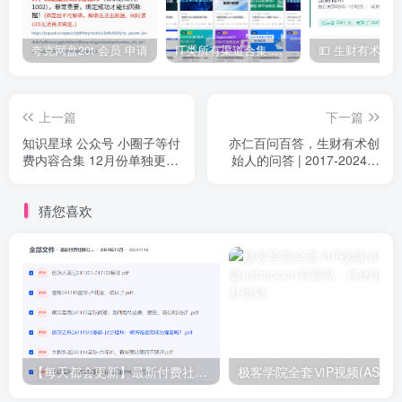
夸克网盘20t 会员 申请
IT类所有渠道合集 持续日更，目前近四千多条资源 年费用户微信私信获取权限
上一篇
下一篇
知识星球 公众号 小圈子等付
亦仁百问百答，生财有术创
费内容合集 12月份单独更新
始人的问答 | 2017-2024合
区汇总
集价值百万的百问百答
猜您喜欢
【每天都会更新】最新付费社群公众号文章
极客学院全套ⅥP视频(AS版)