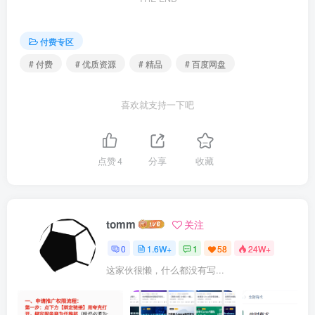
付费专区
# 付费
# 优质资源
# 精品
# 百度网盘
喜欢就支持一下吧
点赞
4
分享
收藏
tomm
关注
0
1.6W+
1
58
24W+
这家伙很懒，什么都没有写...