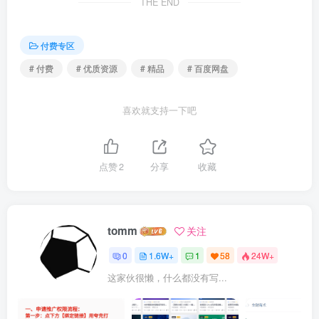
THE END
付费专区
# 付费
# 优质资源
# 精品
# 百度网盘
喜欢就支持一下吧
点赞
2
分享
收藏
tomm
关注
0
1.6W+
1
58
24W+
这家伙很懒，什么都没有写...