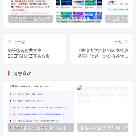
夸克网盘20t 会员 申请
IT类所有渠道合集 持续日更，目前近四千多条资源 年费用户微信私信获取权限
上一篇
下一篇
知乎盐选付费文章
《香港大学推荐的50本经典
BCEFGHJKZ开头合集
书籍》读过一定会有很大收
获
猜您喜欢
【每天都会更新】最新付费社群公众号文章
极客学院全套ⅥP视频(AS版)