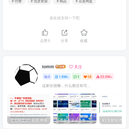
# 付费
# 优质资源
# 精品
# 百度网盘
喜欢就支持一下吧
点赞
5
分享
收藏
tomm
关注
0
1.6W+
1
58
23.9W+
这家伙很懒，什么都没有写...
夸克网盘20t 会员 申请
IT类所有渠道合集 持续日更，目前近四千多条资源 年费用户微信私信获取权限