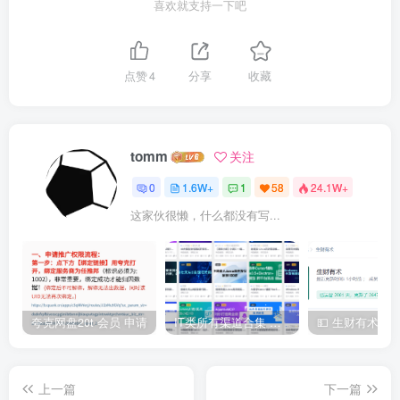
喜欢就支持一下吧
点赞
4
分享
收藏
tomm
关注
0
1.6W+
1
58
24.1W+
这家伙很懒，什么都没有写...
夸克网盘20t 会员 申请
IT类所有渠道合集 持续日更，目前近四千多条资源 年费用户微信私信获取权限
上一篇
下一篇