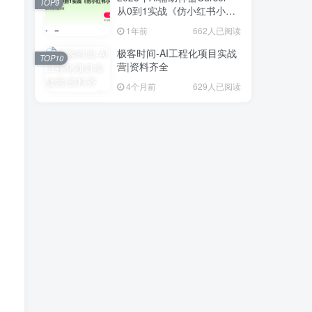
TOP9
从0到1实战《仿小红书小程
序》
1年前
662人已阅读
极客时间-AI工程化项目实战
TOP10
营|资料齐全
4个月前
629人已阅读