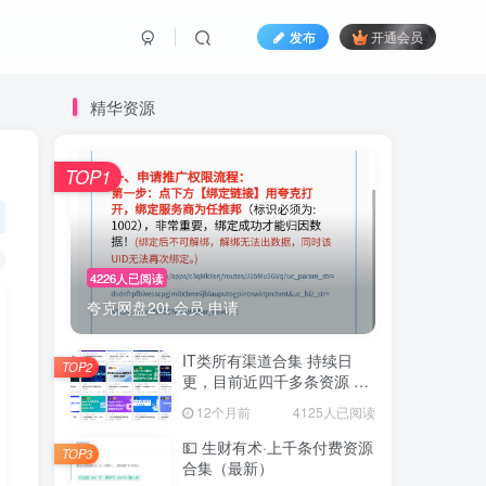
发布
开通会员
精华资源
TOP1
4226人已阅读
夸克网盘20t 会员 申请
IT类所有渠道合集 持续日
TOP2
更，目前近四千多条资源 年
费用户微信私信获取权限
12个月前
4125人已阅读
💵 生财有术·上千条付费资源
TOP3
合集（最新）