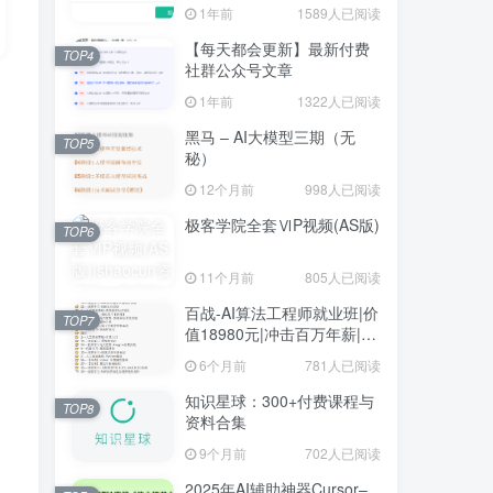
1年前
1589人已阅读
【每天都会更新】最新付费
TOP4
社群公众号文章
1年前
1322人已阅读
黑马 – AI大模型三期（无
TOP5
秘）
12个月前
998人已阅读
极客学院全套ⅥP视频(AS版)
TOP6
11个月前
805人已阅读
百战-AI算法工程师就业班|价
TOP7
值18980元|冲击百万年薪|完
结无秘
6个月前
781人已阅读
知识星球：300+付费课程与
TOP8
资料合集
9个月前
702人已阅读
2025年AI辅助神器Cursor–