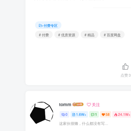
付费专区
# 付费
# 优质资源
# 精品
# 百度网盘
点赞
3
tomm
关注
0
1.6W+
1
58
24.1W+
这家伙很懒，什么都没有写...