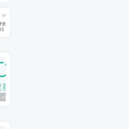
篇
费资
料】
知识星球：300+付费课程与资料合集
2025年AI辅助神器Cursor–从0到1实战《仿小红书小程序》