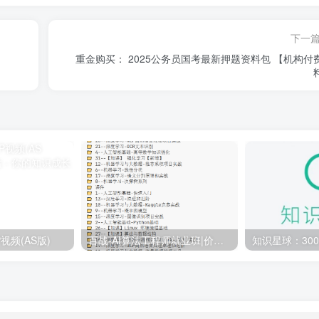
下一
重金购买： 2025公务员国考最新押题资料包 【机构付
视频(AS版)
百战-AI算法工程师就业班|价值18980元|冲击百万年薪|完结无秘