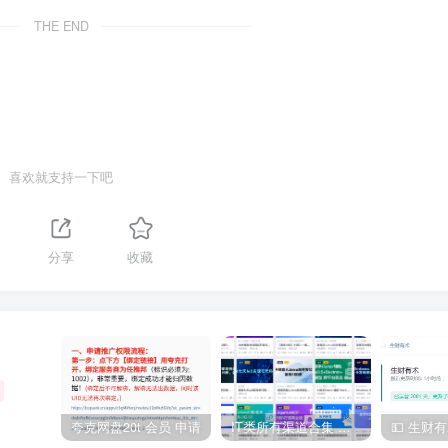
THE END
喜欢就支持一下吧
分享
收藏
夸克网盘20t 会员 申请
IT类所有渠道合集 持续日更，目前近四千多条资源 年费用户微信私信获取权限