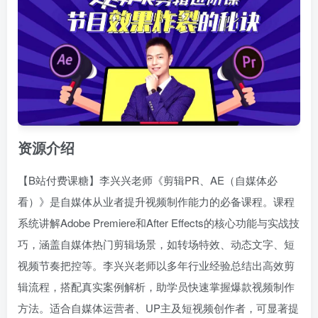
资源介绍
【B站付费课糖】李兴兴老师《剪辑PR、AE（自媒体必
看）》是自媒体从业者提升视频制作能力的必备课程。课程
系统讲解Adobe Premiere和After Effects的核心功能与实战技
巧，涵盖自媒体热门剪辑场景，如转场特效、动态文字、短
视频节奏把控等。李兴兴老师以多年行业经验总结出高效剪
辑流程，搭配真实案例解析，助学员快速掌握爆款视频制作
方法。适合自媒体运营者、UP主及短视频创作者，可显著提