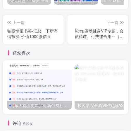
夸克网盘20t 会员 申请
IT类所有渠道合集 持续日更，目前近四千多条资源 年费用户微信私信获取权限
上一篇
下一篇
独眼情报书签-汇总一下所有
Keep运动健身VIP专题，会
情报源-价值1000微信豆
员精讲、付费课合集～（价
值1000元）
猜您喜欢
【每天都会更新】最新付费社群公众号文章
极客学院全套ⅥP视频(AS版)
评论
抢沙发