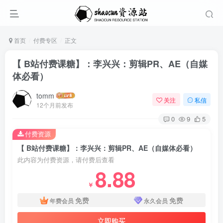
首页
付费专区
正文
【 B站付费课糖】：李兴兴：剪辑PR、AE（自媒
体必看）
tomm
关注
私信
12个月前发布
0
9
5
付费资源
【 B站付费课糖】：李兴兴：剪辑PR、AE（自媒体必看）
此内容为付费资源，请付费后查看
8.88
￥
免费
免费
年费会员
永久会员
立即购买