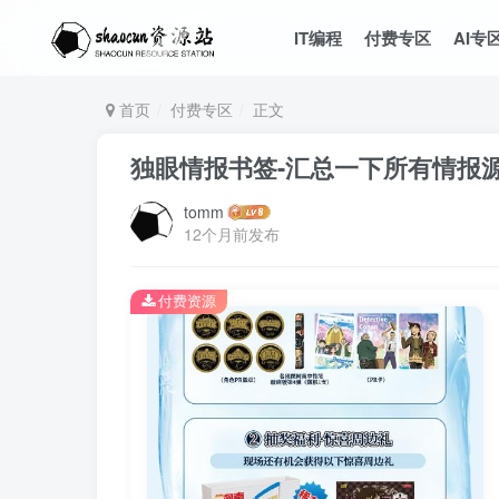
IT编程
付费专区
AI专
首页
付费专区
正文
独眼情报书签-汇总一下所有情报源-
tomm
12个月前发布
付费资源