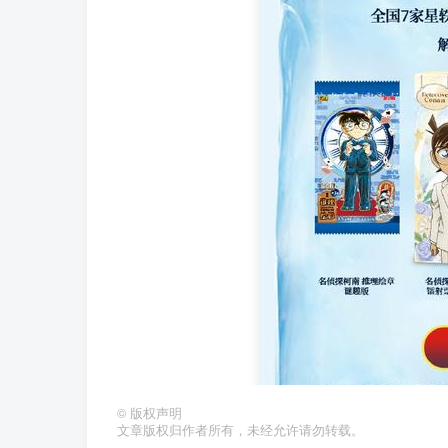
©
版权声明
文章版权归作者所有，未经允许请勿转载。