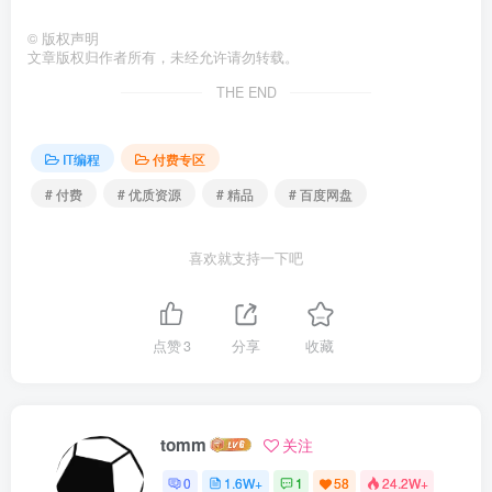
©
版权声明
文章版权归作者所有，未经允许请勿转载。
THE END
IT编程
付费专区
# 付费
# 优质资源
# 精品
# 百度网盘
喜欢就支持一下吧
点赞
3
分享
收藏
tomm
关注
0
1.6W+
1
58
24.2W+