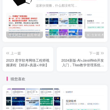
这家伙很懒，什么都没有写...
夸克网盘20t 会员 申请
IT类所有渠道合集 持续日更，目前近四千多条资源 年费用户微信私信获取权限
上一篇
下一篇
2023 君学软考网络工程师视
2024新版-AI+JavaWeb开发
频课程 【精讲+真题+冲刺】
入门，Tlias教学管理系统项
目实战全套视频教程
猜您喜欢