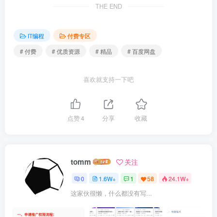
THE END
IT编程
付费专区
# 付费
# 优质资源
# 精品
# 百度网盘
喜欢就支持一下吧
点赞
4
分享
收藏
tomm
关注
0
1.6W+
1
58
24.1W+
这家伙很懒，什么都没有写...