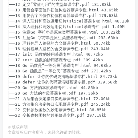
├──12 定义“零值可用”的类型慕课专栏.pdf 181.83kb

├──13 用复合字面值作初值构造器慕课专栏.html 43.65kb

├──13 用复合字面值作初值构造器慕课专栏.pdf 179.63kb

├──14 深入理解和高效运用切片(slice)慕课专栏.html 48.28kb

├──14 深入理解和高效运用切片(slice)慕课专栏.pdf 1.40M

├──15 注意Go 字符串是原生类型慕课专栏.html 103.22kb

├──15 注意Go 字符串是原生类型慕课专栏.pdf 293.63kb

├──16 理解包导入路径的含义慕课专栏.html 50.74kb

├──16 理解包导入路径的含义慕课专栏.pdf 243.04kb

├──17 init 函数的妙用慕课专栏.html 40.72kb

├──17 init 函数的妙用慕课专栏.pdf 309.42kb

├──18 Go 函数是“一等公民”慕课专栏.html 94.08kb

├──18 Go 函数是“一等公民”慕课专栏.pdf 273.42kb

├──19 defer 让你的代码更清晰慕课专栏.html 84.73kb

├──19 defer 让你的代码更清晰慕课专栏.pdf 339.56kb

├──20 Go 方法的本质慕课专栏.html 44.85kb

├──20 Go 方法的本质慕课专栏.pdf 197.36kb

├──21 方法集合决定接口实现慕课专栏.html 72.00kb

├──21 方法集合决定接口实现慕课专栏.pdf 245.24kb

├──22 变长参数函数的妙用慕课专栏.html 86.85kb

©
版权声明
文章版权归作者所有，未经允许请勿转载。