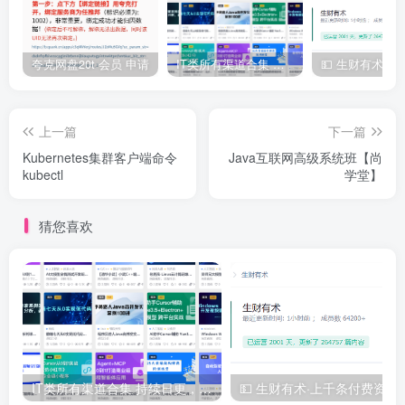
夸克网盘20t 会员 申请
IT类所有渠道合集 持续日更，目前近四千多条资源 年费用户微信私信获取权限
上一篇
下一篇
Kubernetes集群客户端命令
Java互联网高级系统班【尚
kubectl
学堂】
猜您喜欢
IT类所有渠道合集 持续日更，目前近四千多条资源 年费用户微信私信获取权限
💵 生财有术·上千