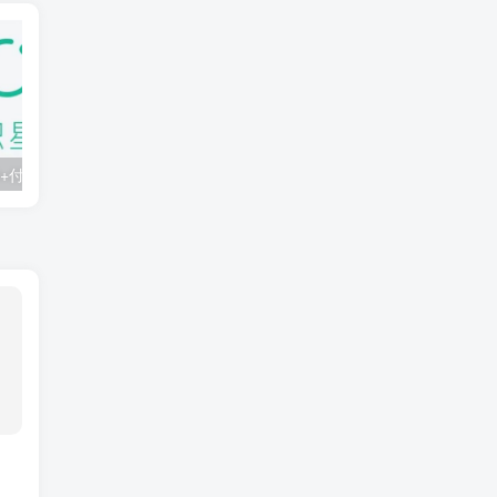
知识星球：300+付费课程与资料合集
2025年AI辅助神器Cursor–从0到1实战《仿小红书小程序》