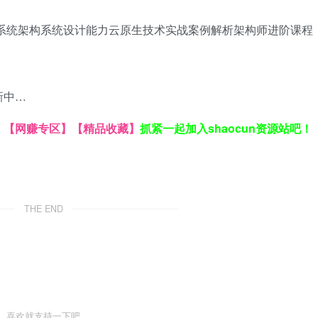
系统架构
系统设计能力
云原生技术
实战案例解析
架构师进阶课程
新中…
】
【网赚专区】
【精品收藏】
抓紧一起加入shaocun资源站吧！
THE END
喜欢就支持一下吧