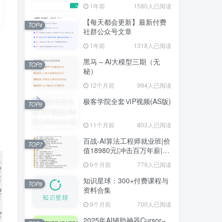
1年前
1580人已阅读
【每天都会更新】最新付费
TOP4
社群公众号文章
1年前
1318人已阅读
黑马 – AI大模型三期（无
TOP5
秘）
12个月前
994人已阅读
极客学院全套ⅥP视频(AS版)
TOP6
11个月前
803人已阅读
百战-AI算法工程师就业班|价
TOP7
值18980元|冲击百万年薪|完
结无秘
6个月前
779人已阅读
知识星球：300+付费课程与
TOP8
资料合集
9个月前
700人已阅读
2025年AI辅助神器Cursor–