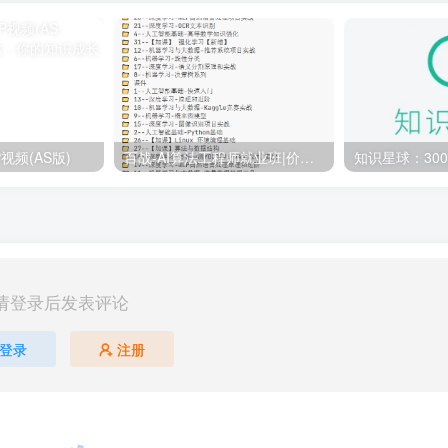
视频(AS版)
百战-AI算法工程师就业班|价值18980元|冲击百万年薪|完结无秘
请登录后发表评论
登录
注册