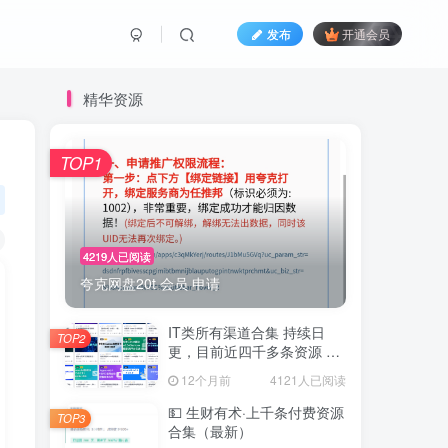
发布
开通会员
精华资源
TOP1
4219人已阅读
夸克网盘20t 会员 申请
IT类所有渠道合集 持续日
TOP2
更，目前近四千多条资源 年
费用户微信私信获取权限
12个月前
4121人已阅读
💵 生财有术·上千条付费资源
TOP3
合集（最新）