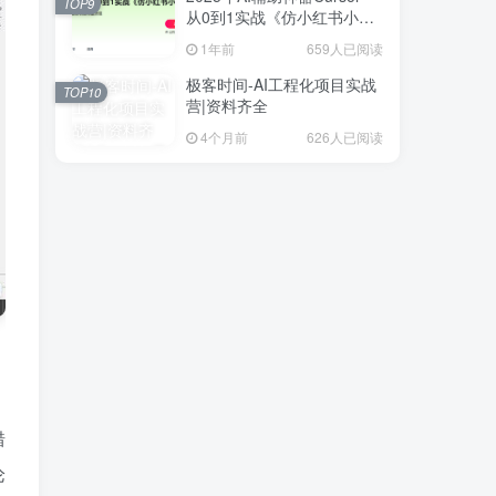
TOP9
从0到1实战《仿小红书小程
序》
1年前
659人已阅读
极客时间-AI工程化项目实战
TOP10
营|资料齐全
4个月前
626人已阅读
错
论