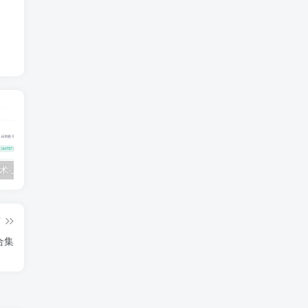
💵 生财有术·上千条付费资源合集（最新）
【每天都会更新】最新付费社群公众号文章
黑马 – AI大模型三期（无秘）
篇
合集