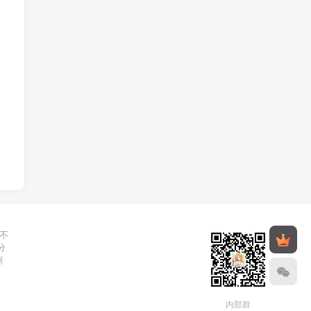
不
分
删
内部群