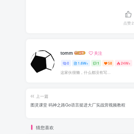
点赞
2
tomm
关注
0
1.6W+
1
58
24W+
这家伙很懒，什么都没有写...
上一篇
图灵课堂 码神之路Go语言挺进大厂实战营视频教程
猜您喜欢