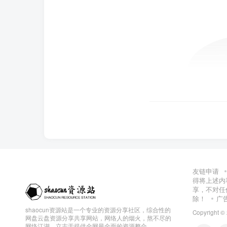
友链申请
得将上述内
享，不对任
除！
广
shaocun资源站是一个专业的资源分享社区，综合性的
Copyright ©
网盘云盘资源分享共享网站，网络人的烟火，熬不尽的
网络江湖，立志于提供全网最全面的资源整合。