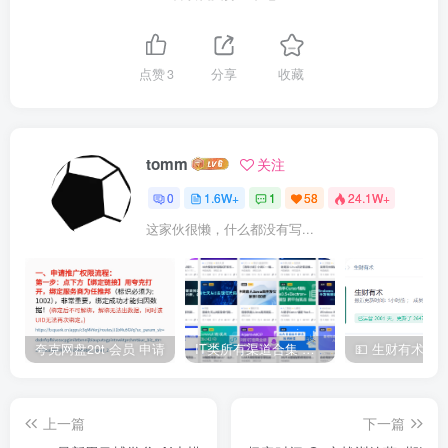
点赞
3
分享
收藏
tomm
关注
0
1.6W+
1
58
24.1W+
这家伙很懒，什么都没有写...
夸克网盘20t 会员 申请
IT类所有渠道合集 持续日更，目前近四千多条资源 年费用户微信私信获取权限
上一篇
下一篇