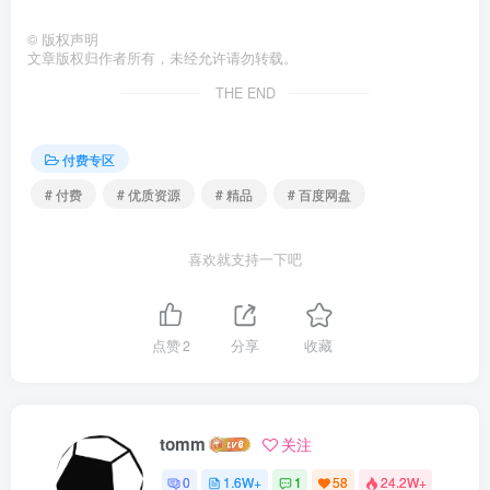
©
版权声明
文章版权归作者所有，未经允许请勿转载。
THE END
付费专区
# 付费
# 优质资源
# 精品
# 百度网盘
喜欢就支持一下吧
点赞
2
分享
收藏
tomm
关注
0
1.6W+
1
58
24.2W+