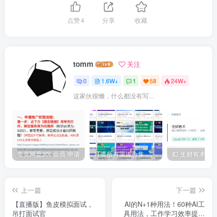
点赞
4
分享
收藏
tomm
关注
0
1.6W+
1
58
24W+
这家伙很懒，什么都没有写...
夸克网盘20t 会员 申请
IT类所有渠道合集 持续日更，目前近四千多条资源 年费用户微信私信获取权限
上一篇
下一篇
【直播版】鱼皮模拟面试，
AI的N+1种用法！60种AI工
吊打面试官
具用法，工作学习效率提升