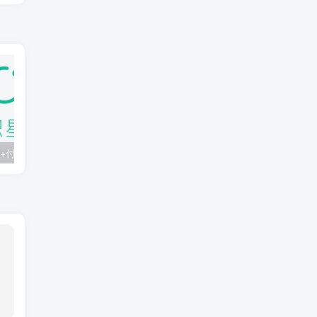
知识星球：300+付费课程与资料合集
2025年AI辅助神器Cursor–从0到1实战《仿小红书小程序》