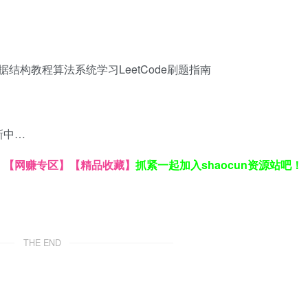
据结构教程
算法系统学习
LeetCode刷题指南
新中…
】
【网赚专区】
【精品收藏】
抓紧一起加入shaocun资源站吧！
THE END