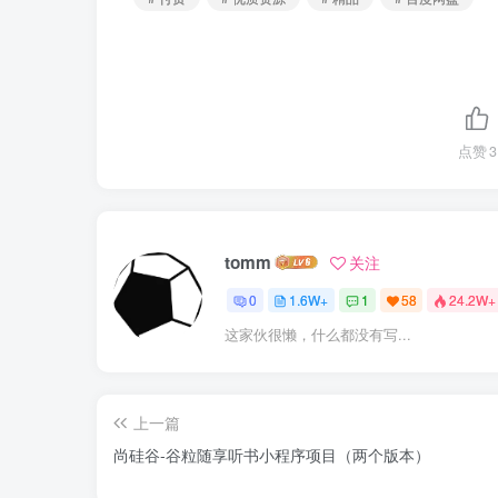
点赞
3
tomm
关注
0
1.6W+
1
58
24.2W+
这家伙很懒，什么都没有写...
上一篇
尚硅谷-谷粒随享听书小程序项目（两个版本）