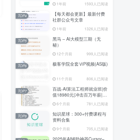
1年前
1593人已阅读
【每天都会更新】最新付费
TOP4
社群公众号文章
1年前
1326人已阅读
黑马 – AI大模型三期（无
TOP5
秘）
12个月前
999人已阅读
极客学院全套ⅥP视频(AS版)
TOP6
11个月前
806人已阅读
百战-AI算法工程师就业班|价
TOP7
值18980元|冲击百万年薪|完
结无秘
6个月前
781人已阅读
知识星球：300+付费课程与
TOP8
资料合集
9个月前
705人已阅读
2025年AI辅助神器Cursor–