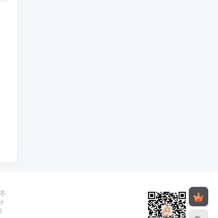
不
分
删