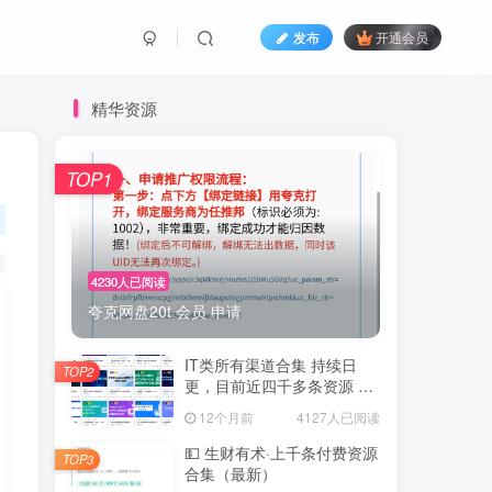
发布
开通会员
精华资源
TOP1
4230人已阅读
夸克网盘20t 会员 申请
IT类所有渠道合集 持续日
TOP2
更，目前近四千多条资源 年
费用户微信私信获取权限
12个月前
4127人已阅读
💵 生财有术·上千条付费资源
TOP3
合集（最新）