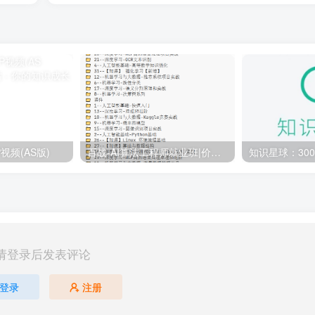
视频(AS版)
百战-AI算法工程师就业班|价值18980元|冲击百万年薪|完结无秘
请登录后发表评论
登录
注册