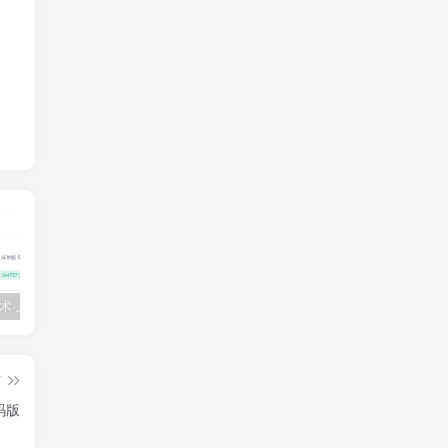
💵 生财有术·上千条付费资源合集（最新）
【每天都会更新】最新付费社群公众号文章
黑马 – AI大模型三期（无秘）
篇
码版