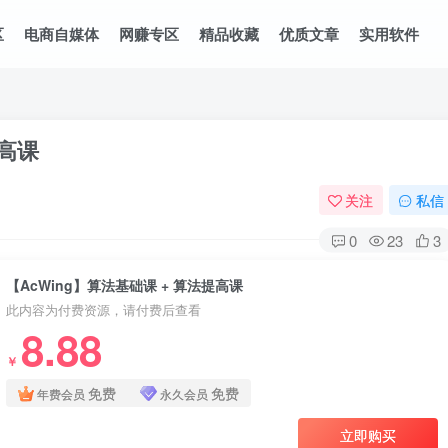
区
电商自媒体
网赚专区
精品收藏
优质文章
实用软件
提高课
关注
私信
0
23
3
【AcWing】算法基础课 + 算法提高课
此内容为付费资源，请付费后查看
8.88
￥
免费
免费
年费会员
永久会员
立即购买