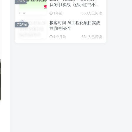
TOP9
从0到1实战《仿小红书小程
序》
1年前
663人已阅读
极客时间-AI工程化项目实战
TOP10
营|资料齐全
4个月前
631人已阅读