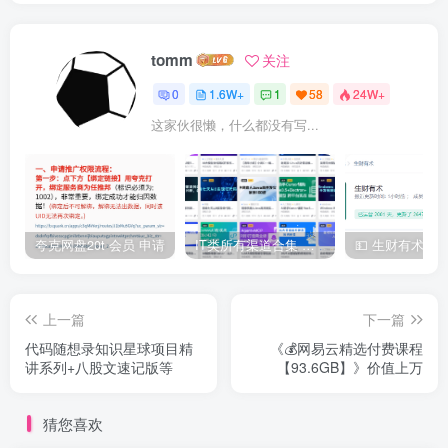
tomm
关注
0
1.6W+
1
58
24W+
这家伙很懒，什么都没有写...
夸克网盘20t 会员 申请
IT类所有渠道合集 持续日更，目前近四千多条资源 年费用户微信私信获取权限
上一篇
下一篇
代码随想录知识星球项目精
《💰网易云精选付费课程
讲系列+八股文速记版等
【93.6GB】》价值上万
猜您喜欢