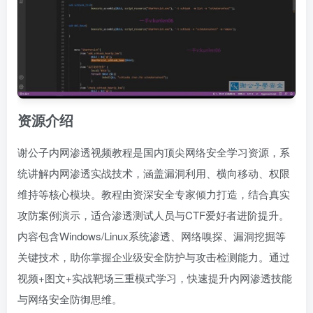
资源介绍
谢公子内网渗透视频教程是国内顶尖网络安全学习资源，系
统讲解内网渗透实战技术，涵盖漏洞利用、横向移动、权限
维持等核心模块。教程由资深安全专家倾力打造，结合真实
攻防案例演示，适合渗透测试人员与CTF爱好者进阶提升。
内容包含Windows/Linux系统渗透、网络嗅探、漏洞挖掘等
关键技术，助你掌握企业级安全防护与攻击检测能力。通过
视频+图文+实战靶场三重模式学习，快速提升内网渗透技能
与网络安全防御思维。