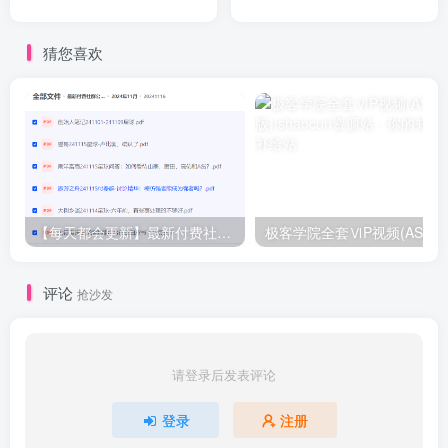
猜您喜欢
【每天都会更新】最新付费社群公众号文章
极客学院全套ⅥP视频(AS版)
评论
抢沙发
请登录后发表评论
登录
注册