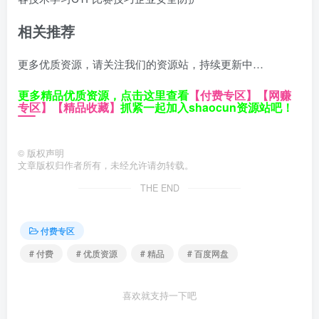
相关推荐
更多优质资源，请关注我们的资源站，持续更新中…
更多精品优质资源，点击这里查看
【付费专区】
【网赚
专区】
【精品收藏】
抓紧一起加入shaocun资源站吧！
©
版权声明
文章版权归作者所有，未经允许请勿转载。
THE END
付费专区
# 付费
# 优质资源
# 精品
# 百度网盘
喜欢就支持一下吧