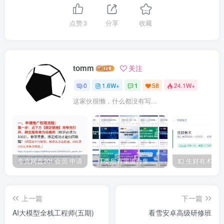
点赞
3
分享
收藏
tomm
关注
0
1.6W+
1
58
24.1W+
这家伙很懒，什么都没有写...
夸克网盘20t 会员 申请
IT类所有渠道合集 持续日更，目前近四千多条资源 年费用户微信私信获取权限
上一篇
下一篇
AI大模型全栈工程师(五期)
看雪安卓高级研修班