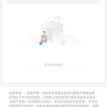
暂无评论内容
友链申请
免责声明：本站所有链接及资源均来源于网络收集，
仅供私下学习交流使用，不得将上述内容用于商业或者非法用途，
否则产生的一切后果自行承担！ 本站仅仅提供资源分享，不对任
何资源负法律责任！本站收录的资源内容若侵害到您的利益，请联