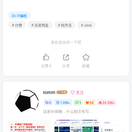
| | └──153-第8期C语言督学营结营直播.mp4 136.26M
| └──直播课件
IT编程
| | ├──第六期结营直播
# 付费
# 百度网盘
# 程序员
# Java
| | ├──第七期结营直播
| | ├──第三期结营直播课件
喜欢就支持一下吧
| | ├──第五期C语言结营直播
| | ├──第二期结营总结1.xmind 144.61kb
点赞
3
分享
收藏
| | ├──第二期结营总结2.xmind 279.72kb
| | ├──第四期结营总结1.xmind 279.09kb
| | ├──第四期结营总结2.xmind 294.23kb
tomm
关注
| | ├──第一期结营总结1.xmind 211.78kb
0
1.6W+
1
58
24.3W+
| | └──第一期结营总结2.xmind 201.09kb
这家伙很懒，什么都没有写...
├──03.2025年数据结构考点讲解
| ├──01.第一章绪论
| | ├──1.1数据结构的基本概念