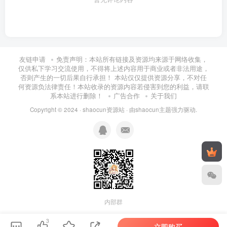
| └──08.第八章排序
| | ├──8.1排序的基本概念
| | ├──8.2插入排序
友链申请
免责声明：本站所有链接及资源均来源于网络收集，
| | ├──8.3交换排序
仅供私下学习交流使用，不得将上述内容用于商业或者非法用途，
| | ├──8.4选择排序
否则产生的一切后果自行承担！ 本站仅仅提供资源分享，不对任
何资源负法律责任！本站收录的资源内容若侵害到您的利益，请联
| | ├──8.5归并排序和基数排序
系本站进行删除！
广告合作
关于我们
| | └──8.7外部排序
Copyright © 2024 ·
shaocun资源站
· 由
shaocun主题
强力驱动.
├──04.2025年数据结构习题精讲课程
| ├──1.1数据结构的基本概念
| | ├──101-【数据结构】1.1-选择1-5 .mp4 45.49M
| | └──102-【数据结构】1.1-综合1-2 .mp4 13.32M
| ├──1.2算法和算法评价
| | ├──103-【数据结构】1.2-选择1-5 .mp4 32.69M
内部群
| | ├──104-【数据结构】1.2-选择6-10 .mp4 30.40M
3
立即购买