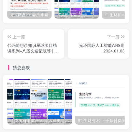
| | └──1.2算法和算法评价
夸克网盘20t 会员 申请
IT类所有渠道合集 持续日更，目前近四千多条资源 年费用户微信私信获取权限
| ├──02.第二章线性表
| | ├──2.1线性表的定义和基本操作
| | ├──2.2线性表的顺序表示
上一篇
下一篇
| | └──2.3线性表的链式表示
代码随想录知识星球项目精
光环国际人工智能AI49期
讲系列+八股文速记版等 | 价
2024.01.03
| ├──03.第三章栈、队列和数组
格196一年 |
| | ├──3.1栈
猜您喜欢
| | ├──3.2队列
| | ├──3.3栈和队列的应用
| | └──3.4数组和特殊矩阵
| ├──04.第四章串
| | ├──4.1串的定义和实现
| | └──4.2串的模式匹配
IT类所有渠道合集 持续日更，目前近四千多条资源 年费用户微信私信获取权限
💵 生财有术·上千
| ├──05.第五章树与二叉树
| | ├──5.1树的基本概念