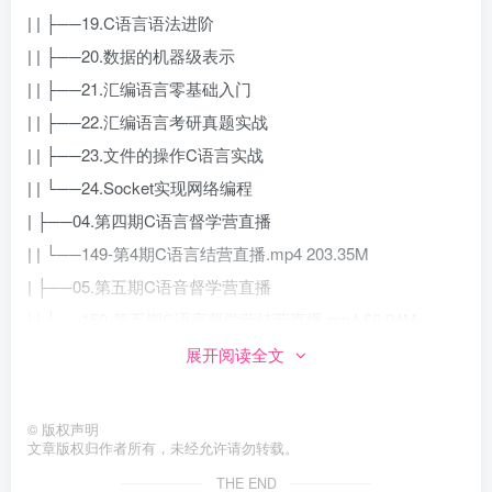
| | ├──19.C语言语法进阶
| | ├──20.数据的机器级表示
| | ├──21.汇编语言零基础入门
| | ├──22.汇编语言考研真题实战
| | ├──23.文件的操作C语言实战
| | └──24.Socket实现网络编程
| ├──04.第四期C语言督学营直播
| | └──149-第4期C语言结营直播.mp4 203.35M
| ├──05.第五期C语音督学营直播
| | └──150-第五期C语言督学营结营直播.mp4 66.94M
| ├──06.第六期C语音督学营直播
展开阅读全文
| | └──151-第6期C语言督学营结营直播.mp4 121.17M
| ├──07.第七期C语音督学营直播
©
版权声明
文章版权归作者所有，未经允许请勿转载。
| | └──152-第7期C语言督学营结营直播 .mp4 119.24M
| ├──08.第八期C语音督学营直播
THE END