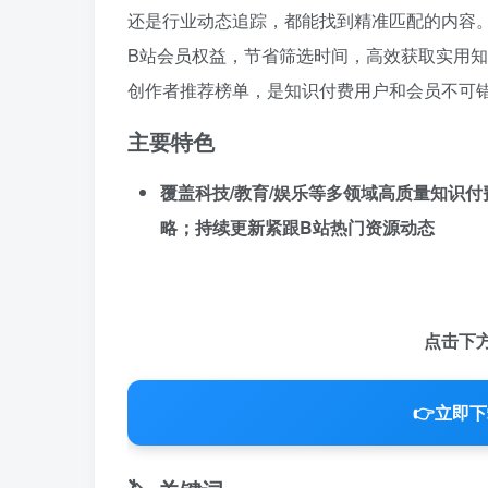
还是行业动态追踪，都能找到精准匹配的内容
B站会员权益，节省筛选时间，高效获取实用
创作者推荐榜单，是知识付费用户和会员不可
主要特色
覆盖科技/教育/娱乐等多领域高质量知识
略；持续更新紧跟B站热门资源动态
点击下
👉
立即下