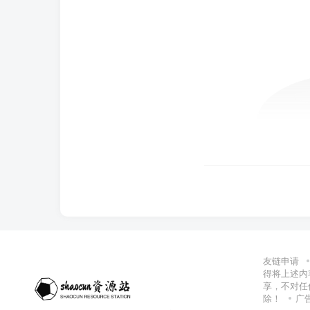
友链申请
得将上述内
享，不对任
除！
广