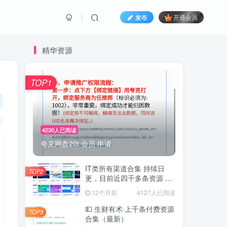
发布
开通会员
精华资源
TOP1
4230人已阅读
夸克网盘20t 会员 申请
IT类所有渠道合集 持续日
TOP2
更，目前近四千多条资源 年
费用户微信私信获取权限
12个月前
4127人已阅读
💵 生财有术·上千条付费资源
TOP3
合集（最新）