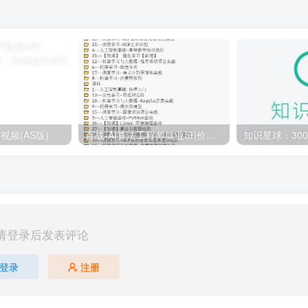
视频(AS版)
百战-AI算法工程师就业班|价值18980元|冲击百万年薪|完结无秘
请登录后发表评论
登录
注册