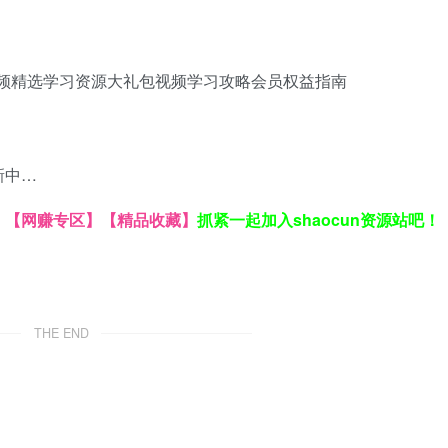
频精选
学习资源大礼包
视频学习攻略
会员权益指南
新中…
】
【网赚专区】
【精品收藏】
抓紧一起加入shaocun资源站吧！
THE END