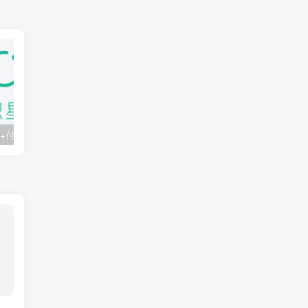
知识星球：300+付费课程与资料合集
2025年AI辅助神器Cursor–从0到1实战《仿小红书小程序》