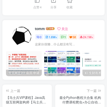
点赞
4
分享
收藏
tomm
关注
0
1.6W+
1
58
24.1W+
这家伙很懒，什么都没有写...
夸克网盘20t 会员 申请
IT类所有渠道合集 持续日更，目前近四千多条资源 年费用户微信私信获取权限
上一篇
下一篇
【马士兵VIP课程】Java高
最全Python教程大合集 机构
级互联网架构师【马士兵教
付费课程爬虫+办公自动化
育】精英一班
+数据分析